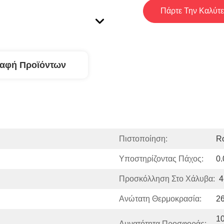
Πάρτε Την Καλύτε
ραφή Προϊόντων
Πιστοποίηση:
R
Υποστηρίζοντας Πάχος:
0
Προσκόλληση Στο Χάλυβα:
4
Ανώτατη Θερμοκρασία:
2
10
Δυνατότητα Προσφοράς: