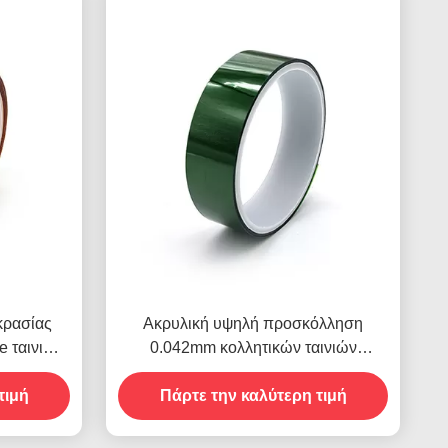
κρασίας
Ακρυλική υψηλή προσκόλληση
e ταινιών
0.042mm κολλητικών ταινιών
ουσα
Polyimide ανθεκτική στη θερμότητα
τιμή
Πάρτε την καλύτερη τιμή
πάχος