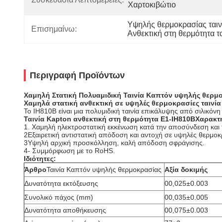
Χαρτοκιβώτιο
Υψηλής θερμοκρασίας ταιν
Επισημαίνω:
Ανθεκτική στη θερμότητα τ
Περιγραφή Προϊόντων
Χαμηλή Στατική Πολυαμιδική Ταινία Καπτόν υψηλής θερ
Χαμηλά στατική ανθεκτική σε υψηλές θερμοκρασίες ταινία
Το IH810B είναι μια πολυμιδική ταινία επικάλυψης από σιλικόνη
Ταινία Kapton ανθεκτική στη θερμότητα
E1-IH810B
Χαρακτη
1. Χαμηλή ηλεκτροστατική εκκένωση κατά την αποσύνδεση και 
2Εξαιρετική αντιστατική απόδοση και αντοχή σε υψηλές θερμοκ
3Υψηλή αρχική προσκόλληση, καλή απόδοση σφράγισης.
4- Συμμόρφωση με το RoHS.
Ιδιότητες:
Άρθρο
Ταινία Καπτόν υψηλής θερμοκρασίας
Αξία δοκιμής
Δυνατότητα εκτόξευσης
00,025±0.003
Συνολικό πάχος (mm)
00,035±0.005
Δυνατότητα αποθήκευσης
00,075±0.003