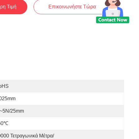
ρη Τιμή
Επικοινωνήστε Τώρα
oHS
.025mm
~5N/25mm
60℃
000 Τετραγωνικά Μέτρα/