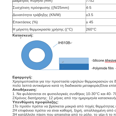
Διάμετρος πυρήνα (mm)
77±2
Συσχέτιση πρόσφυσης ((N/25mm)
4-5
Δυνατότητα τράβηξης (KN/M)
≥3.5
Επεκτάσεις (%)
≥ 45
Η μέγιστη θερμοκρασία χρήσης ((°C)
260°C
Κατασκευή:
Εφαρμογή:
Χρησιμοποιείται για την προστασία υψηλών θερμοκρασιών σε δ
πολύ λεπτά αντικείμενα κατά τη διαδικασία μεταφοράςΕίναι επ
Αποθήκευση
:
1. Να φυλάσσεται σε φυσιολογικές συνθήκες 10-30°C και 40- 
2Χρόνος διατήρησης: 12 μήνες από την ημερομηνία κατασκευή
Υπενθύμιση προφύλαξης
:
1Το προϊόν πρέπει να βρίσκεται μακριά από πηγές θερμότητας 
2Η επιφάνεια πρέπει να είναι καθαρή, ξηρή, απαλλαγμένη από 
3Η κατάλληλη πίεση που απαιτείται από το ρόλο, το χέρι ή το 