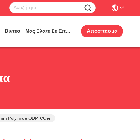
Βίντεο
Μας Ελάτε Σε Επαφή Με
Απόσπασμα
τα
035mm Polyimide ODM COem