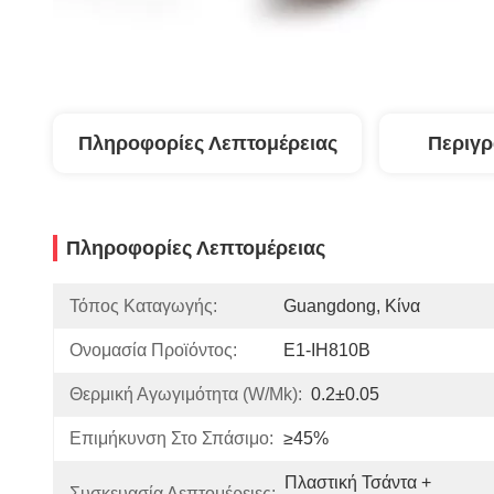
Πληροφορίες Λεπτομέρειας
Περιγ
Πληροφορίες Λεπτομέρειας
Τόπος Καταγωγής:
Guangdong, Κίνα
Ονομασία Προϊόντος:
E1-IH810B
Θερμική Αγωγιμότητα (w/mk):
0.2±0.05
Επιμήκυνση Στο Σπάσιμο:
≥45%
Πλαστική Τσάντα + 
Συσκευασία Λεπτομέρειες: