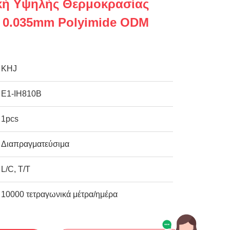
κή Υψηλής Θερμοκρασίας
α 0.035mm Polyimide ODM
KHJ
E1-IH810B
1pcs
Διαπραγματεύσιμα
L/C, T/T
10000 τετραγωνικά μέτρα/ημέρα