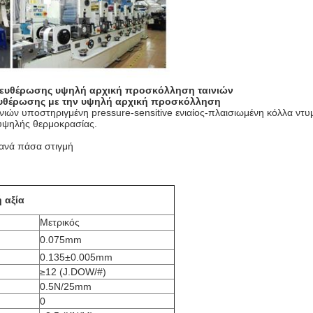
ελευθέρωσης υψηλή αρχική προσκόλληση ταινιών
λευθέρωσης με την υψηλή αρχική προσκόλληση
νιών υποστηριγμένη pressure-sensitive ενιαίος-πλαισιωμένη κόλλα ντυ
 υψηλής θερμοκρασίας.
 ανά πάσα στιγμή
 αξία
Μετρικός
0.075mm
0.135±0.005mm
≥12 (J.DOW/#)
0.5N/25mm
0