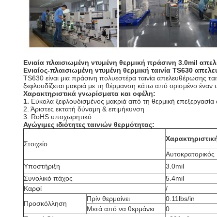
Ενιαία πλαισιωμένη ντυμένη θερμική πράσινη 3.0mil απ
Ενιαίος-πλαισιωμένη ντυμένη θερμική ταινία TS630 απε
TS630 είναι μια πράσινη πολυεστέρα ταινία απελευθέρωσης ται
ξεφλουδίζεται μακριά με τη θέρμανση κάτω από ορισμένο έναν
Χαρακτηριστικά γνωρίσματα και οφέλη:
1.
Εύκολα ξεφλουδισμένος μακριά από τη θερμική επεξεργασία
2. Άριστες εκτατή δύναμη & επιμήκυνση
3. RoHS υποχωρητικό
Αγώγιμες ιδιότητες ταινιών θερμότητας:
Χαρακτηριστική
Στοιχείο
Αυτοκρατορικός
Υποστήριξη
3.0mil
Συνολικό πάχος
5.4mil
Καρφί
/
Πρίν θερμαίνει
0.11lbs/in
Προσκόλληση
Μετά από να θερμάνει
0