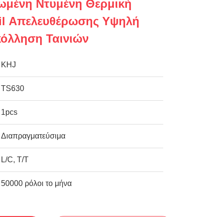
ιωμένη Ντυμένη Θερμική
il Απελευθέρωσης Υψηλή
όλληση Ταινιών
KHJ
TS630
1pcs
Διαπραγματεύσιμα
L/C, T/T
50000 ρόλοι το μήνα