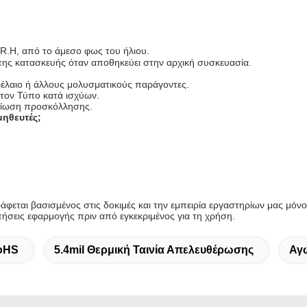
R.H, από το άμεσο φως του ήλιου.
 της κατασκευής όταν αποθηκεύει στην αρχική συσκευασία.
τρέλαιο ή άλλους μολυσματικούς παράγοντες.
ή τον Τύπο κατά ισχύων.
μείωση προσκόλλησης.
μηθευτές;
φεται βασισμένος στις δοκιμές και την εμπειρία εργαστηρίων μας μόνο. 
τήσεις εφαρμογής πριν από εγκεκριμένος για τη χρήση.
RoHS
5.4mil Θερμική Ταινία Απελευθέρωσης
Αγώ