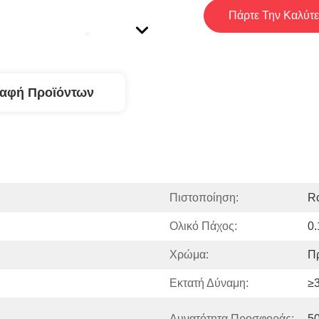
Πάρτε Την Καλύτε
ραφή Προϊόντων
Πιστοποίηση:
R
Ολικό Πάχος:
0
Χρώμα:
Π
Εκτατή Δύναμη:
≥3
Δυνατότητα Προσφοράς:
5