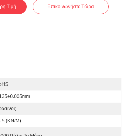
ρη Τιμή
Επικοινωνήστε Τώρα
oHS
.135±0.005mm
ράσινος
.5 (KN/M)
0000 Ρόλοι Το Μήνα