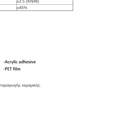
≥3.5 (KN/M)
≥45%
ς παραγωγής κεραμικής.