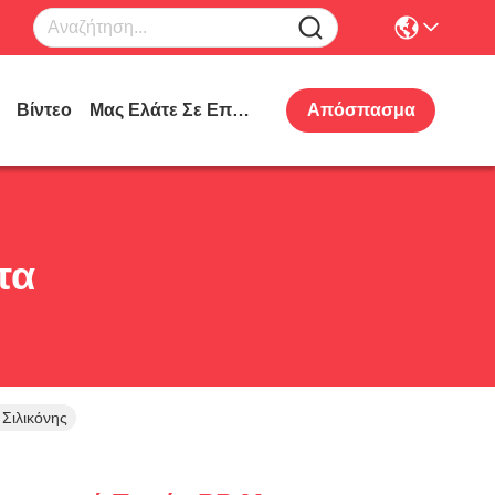
Βίντεο
Μας Ελάτε Σε Επαφή Με
Απόσπασμα
τα
 Σιλικόνης