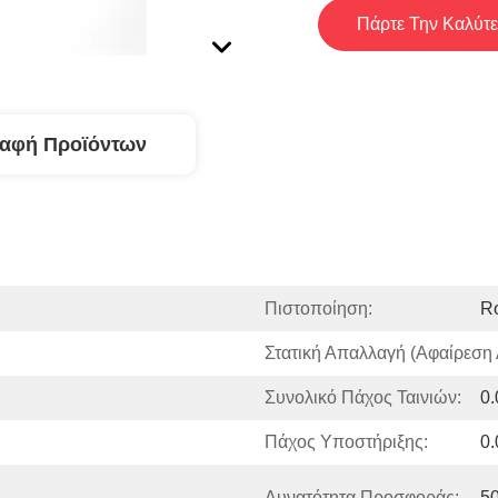
Πάρτε Την Καλύτε
ραφή Προϊόντων
Πιστοποίηση:
R
Στατική Απαλλαγή (αφαίρεση 
Συνολικό Πάχος Ταινιών:
0
Πάχος Υποστήριξης:
0
Δυνατότητα Προσφοράς:
5