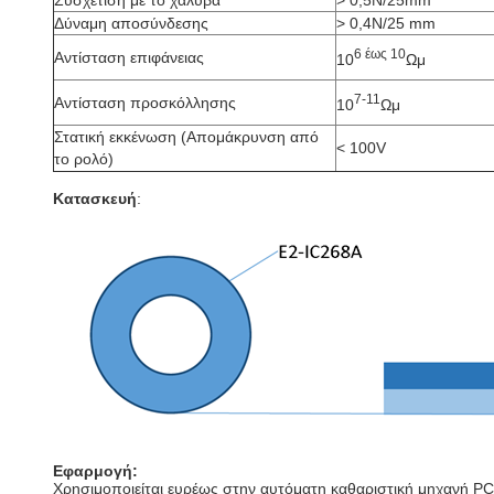
Συσχέτιση με το χάλυβα
> 0,5N/25mm
Δύναμη αποσύνδεσης
> 0,4N/25 mm
6 έως 10
Αντίσταση επιφάνειας
10
Ωμ
7-11
Αντίσταση προσκόλλησης
10
Ωμ
Στατική εκκένωση (Απομάκρυνση από
< 100V
το ρολό)
Κατασκευή
:
Εφαρμογή:
Χρησιμοποιείται ευρέως στην αυτόματη καθαριστική μηχανή PCB