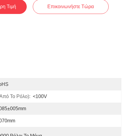
ρη Τιμή
Επικοινωνήστε Τώρα
oHS
Από Το Ρόλο):
<100V
.085±005mm
.070mm
0000 Ρόλοι Το Μήνα