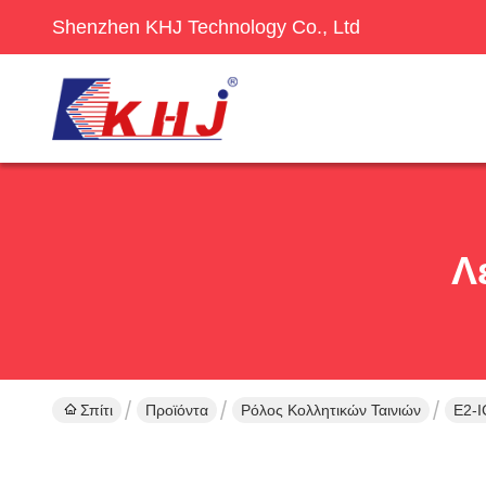
Shenzhen KHJ Technology Co., Ltd
Λ
Σπίτι
Προϊόντα
Ρόλος Κολλητικών Ταινιών
E2-I