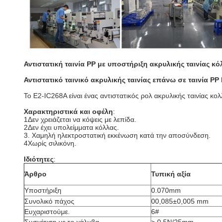
Αντιστατική ταινία PP με υποστήριξη ακρυλικής ταινίας κ
Αντιστατικό ταινικό ακρυλικής ταινίας επάνω σε ταινία PP
Το E2-IC268A είναι ένας αντιστατικός ρολ ακρυλικής ταινίας κ
Χαρακτηριστικά και οφέλη
:
1Δεν χρειάζεται να κόψεις με λεπίδα.
2Δεν έχει υπολείμματα κόλλας.
3. Χαμηλή ηλεκτροστατική εκκένωση κατά την αποσύνδεση.
4Χωρίς σιλικόνη.
Ιδιότητες
:
Άρθρο
Τυπική αξία
Υποστήριξη
0.070mm
Συνολικό πάχος
00,085±0,005 mm
Ευχαριστούμε.
6#