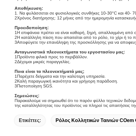
Αποθήκευση:
1. Να φυλάσσεται σε φυσιολογικές συνθήκες 10-30°C και 40- 7
2Χρόνος διατήρησης: 12 μήνες από την ημερομηνία κατασκευή
Προειδοποίηση:
1Η επιφάνεια πρέπει να είναι καθαρή, ξηρή, απαλλαγμένη από 
2Η κατάλληλη πίεση που απαιτείται από το ρόλο, το χέρι ή το 
3Αποφύγετε την επανάληψη της προσκόλλησης για να αποφευχ
Ανταγωνιστικά πλεονεκτήματα του εργοστασίου μας:
1Προϊόντα φιλικά προς το περιβάλλον.
2Δέχομαι μικρές παραγγελίες.
Ποια είναι τα πλεονεκτήματά μας;
1Παρέχετε δείγματα και την καλύτερη υπηρεσία.
2Καλή παραγωγική ικανότητα και γρήγορη παράδοση.
3Πιστοποίηση SGS.
Σημειώσεις:
Παρακαλούμε να σημειωθεί ότι το παρόν φύλλο τεχνικών δεδομέν
της καταλληλότητας του προϊόντος να πληροί τις απαιτήσεις τ
Ετικέττες:
Ρόλος Κολλητικών Ταινιών COem