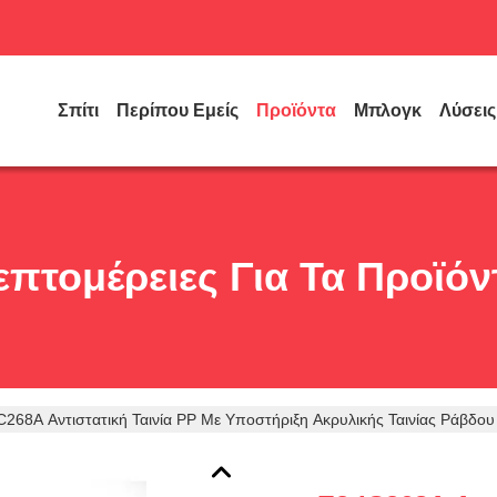
Σπίτι
Περίπου Εμείς
Προϊόντα
Μπλογκ
Λύσεις
επτομέρειες Για Τα Προϊόν
C268A Αντιστατική Ταινία PP Με Υποστήριξη Ακρυλικής Ταινίας Ράβδου