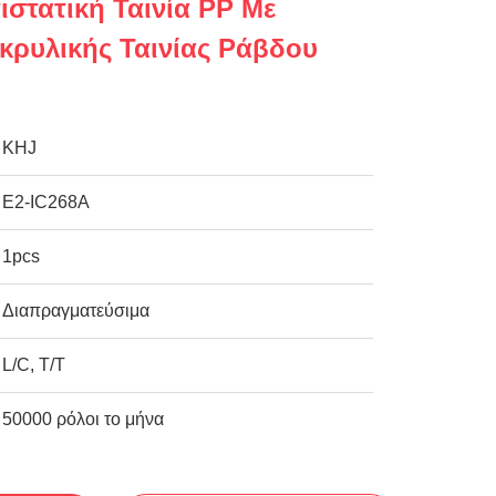
ιστατική Ταινία PP Με
κρυλικής Ταινίας Ράβδου
KHJ
E2-IC268A
1pcs
Διαπραγματεύσιμα
L/C, T/T
50000 ρόλοι το μήνα