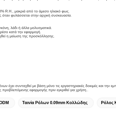
0% R.H., μακριά από το άμεσο ηλιακό φως.
ς όταν φυλάσσεται στην αρχική συσκευασία.
σκόνη, λάδι ή άλλα μολυσματικά.
πρέσο κατά την εφαρμογή.
θεί η μείωση της προσκόλλησης.
ων έχει συνταχθεί με βάση μόνο τις εργαστηριακές δοκιμές και την εμ
ης προβλεπόμενης εφαρμογής πριν εγκριθεί για χρήση..
 ODM
Ταινία Ρόλων 0.09mm Κολλώδης
Ρόλος 