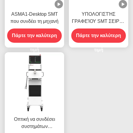
ASMA1-Desktop SMT
ΥΠΟΛΟΓΙΣΤΉΣ
που συνδέει τη μηχανή
ΓΡΑΦΕΊΟΥ SMT ΣΕΙΡΑΣ
ASMA1 ΤΟΥ ΑΡΗ ΠΟΥ
Πάρτε την καλύτερη
ΣΥΝΔΈΕΙ ΤΗ ΜΗΧΑΝΉ
Πάρτε την καλύτερη
τιμή
τιμή
Οπτική να συνδέσει
συστημάτων