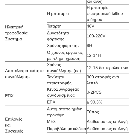
και άνω)
Η μπαταρία
Η μπαταρία
φωσφορικού λιθίου
σιδήρου
Τετάρτη
48V
Ηλεκτρική
τροφοδοσία
Δυνατότητα
100-220V
Σύστημα
φόρτισης
Χρόνος φόρτισης
8H
Ο χρόνος εργασίας
12-14H
με πλήρη χρέωση
Χρόνος
12-15 δευτερολέπτων
Αποτελεσματικότητα
συγκόλλησης (c/t)
συγκόλλησης
Ταχύτητα
300 στροφές ανά
περιστροφής
λεπτό
ΚενόΣυγγραφέας
0-2PCS
συνδυασμένος
ΕΠΧ
ΕΠΧ
≥ 99,3%
Αυτοματοποιημένη
Τύπος
προκόψη
Επιλογές
ΜΕΣ
Διαθέσιμο ως επιλογή
και
Πυροβόλο με κώδικα
Διαθέσιμο ως επιλογή
Συσκευές