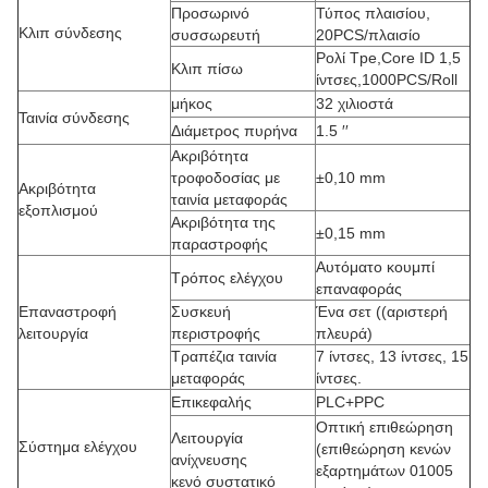
Προσωρινό
Τύπος πλαισίου,
Κλιπ σύνδεσης
συσσωρευτή
20PCS/πλαισίο
Ρολί Tpe,Core ID 1,5
Κλιπ πίσω
ίντσες,1000PCS/Roll
μήκος
32 χιλιοστά
Ταινία σύνδεσης
Διάμετρος πυρήνα
1.5 ′′
Ακριβότητα
τροφοδοσίας με
±0,10 mm
Ακριβότητα
ταινία μεταφοράς
εξοπλισμού
Ακριβότητα της
±0,15 mm
παραστροφής
Αυτόματο κουμπί
Τρόπος ελέγχου
επαναφοράς
Επαναστροφή
Συσκευή
Ένα σετ ((αριστερή
λειτουργία
περιστροφής
πλευρά)
Τραπέζια ταινία
7 ίντσες, 13 ίντσες, 15
μεταφοράς
ίντσες.
Επικεφαλής
PLC+PPC
Οπτική επιθεώρηση
Λειτουργία
Σύστημα ελέγχου
(επιθεώρηση κενών
ανίχνευσης
εξαρτημάτων 01005
κενό συστατικό