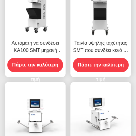
Αυτόματη να συνδέσει
Ταινία υψηλής ταχύτητας
KA100 SMT μηχανή
SMT που συνδέει κενό να
υψηλό FPY για τις ταινίες
συνδέσει μηχανών 48V
Πάρτε την καλύτερη
μεταφορέων 8mm
Πάρτε την καλύτερη
μη
τιμή
τιμή