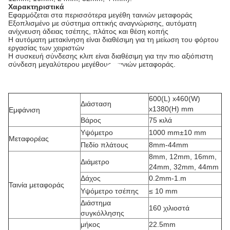
Χαρακτηριστικά
Εφαρμόζεται στα περισσότερα μεγέθη ταινιών μεταφοράς
Εξοπλισμένο με σύστημα οπτικής αναγνώρισης, αυτόματη
ανίχνευση άδειας τσέπης, πλάτος και θέση κοπής
Η αυτόματη μετακίνηση είναι διαθέσιμη για τη μείωση του φόρτου
εργασίας των χειριστών
Η συσκευή σύνδεσης κλιπ είναι διαθέσιμη για την πιο αξιόπιστη
σύνδεση μεγαλύτερου μεγέθους ταινιών μεταφοράς.
600(L) x460(W)
Διάσταση
x1380(H) mm
Εμφάνιση
Βάρος
75 κιλά
Υψόμετρο
1000 mm±10 mm
Μεταφορέας
Πεδίο πλάτους
8mm-44mm
8mm, 12mm, 16mm,
Διάμετρο
24mm, 32mm, 44mm
Δάχος
0.2mm-1.m
Ταινία μεταφοράς
Υψόμετρο τσέπης
≤ 10 mm
Διάστημα
160 χιλιοστά
συγκόλλησης
μήκος
22.5mm