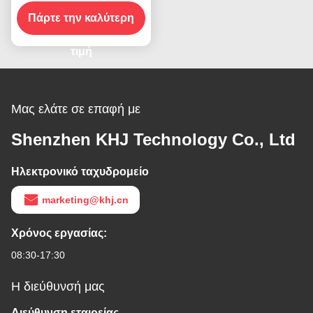
αναγνώρισης αυτόματη
Πάρτε την καλύτερη
μηχανή SMT 48V
τιμή
Μας ελάτε σε επαφή με
Shenzhen KHJ Technology Co., Ltd
Ηλεκτρονικό ταχυδρομείο
marketing@khj.cn
Χρόνος εργασίας:
08:30-17:30
Η διεύθυνσή μας
Διεύθυνση εταιρείας