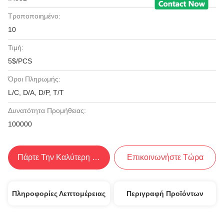
Τροποποιημένο:
10
Τιμή:
5$/PCS
Όροι Πληρωμής:
L/C, D/A, D/P, T/T
Δυνατότητα Προμήθειας:
100000
Πάρτε Την Καλύτερη Τιμή
Επικοινωνήστε Τώρα
Πληροφορίες Λεπτομέρειας
Περιγραφή Προϊόντων