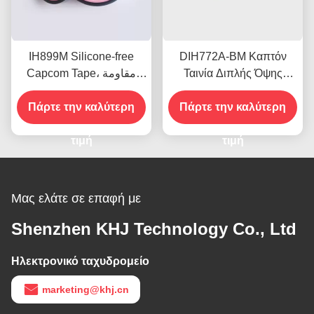
IH899M Silicone-free
DIH772A-BM Καπτόν
Capcom Tape، مقاومة
Ταινία Διπλής Όψης
للحرارة 290 درجة مئوية،
Αυτοκόλλητη Ταινία PI
مضادة للكهرباء الساكنة
Πάρτε την καλύτερη
Πάρτε την καλύτερη
τιμή
τιμή
Μας ελάτε σε επαφή με
Shenzhen KHJ Technology Co., Ltd
Ηλεκτρονικό ταχυδρομείο
marketing@khj.cn