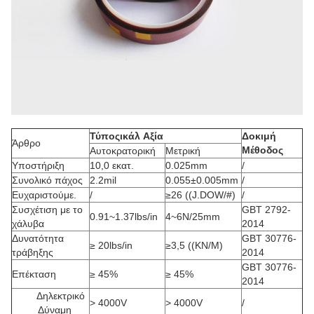
Τύπος
ικάλ
Αξία
Δοκιμή
Άρθρο
Μέθοδος
Αυτοκρατορική
Μετρική
Υποστήριξη
10,0 εκατ.
0.025mm
/
Συνολικό πάχος
2.2mil
0.055±0.005mm
/
Ευχαριστούμε.
/
≥26 ((J.DOW/#)
/
Συσχέτιση με το
GBT 2792-
0.91~1.37lbs/in
4~6N/25mm
χάλυβα
2014
Δυνατότητα
GBT 30776-
≥ 20lbs/in
≥3,5 ((KN/M)
τράβηξης
2014
GBT 30776-
Επέκταση
≥ 45%
≥ 45%
2014
Δηλεκτρικό
> 4000V
> 4000V
/
Δύναμη