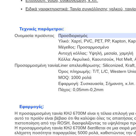
Επένδυση: γυαλί, σιλικονισμένη, κ.λπ.
Ειδικά χαρακτηριστικά: Ταινία συγκόλλησης χαλκού, ταινί
Τεχνικές παράμετροι:
Ονομασία προϊόντος
Προσδιορισμός
Υλικό: Χαρτί, PVC, PET, PP, Kapton, Kap
Μέγεθος: Προσαρμοσμένο
Αντοχή κόλλας: Υψηλή, μεσαία, χαμηλή
Κόλλα: Ακρυλικό, Καουτσούκ, Hot Melt, 
Προσαρμοσμένη ταινία
Liner απελευθέρωσης: Siliconized, Kraft,
Όρος πληρωμής: T/T, L/C, Western Unio
MOQ: 1000 ρολά
Εφαρμογή: Συσκευασία, Σήμανση, κ.λπ.
Πάχος: 0,05mm-0,2mm
Εφαρμογές:
Η προσαρμοσμένη ταινία KHJ 6700M είναι η τέλεια επιλογή για
αυτό το προϊόν είναι βέβαιο ότι θα καλύψει όλες τις απαιτήσεις
πιστοποίηση από την ROSH, διασφαλίζοντας τα υψηλότερα πρ
Η προσαρμοσμένη ταινία KHJ 6700M διατίθεται σε μια σειρά μεγ
ελάχιστη ποσότητα παραγγελίας 5000 ρολά, καθιστώντας την ιδα