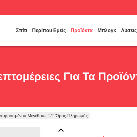
Σπίτι
Περίπου Εμείς
Προϊόντα
Μπλογκ
Λύσεις
επτομέρειες Για Τα Προϊόν
οσαρμοσμένου Μεγέθους T/T Όρος Πληρωμής