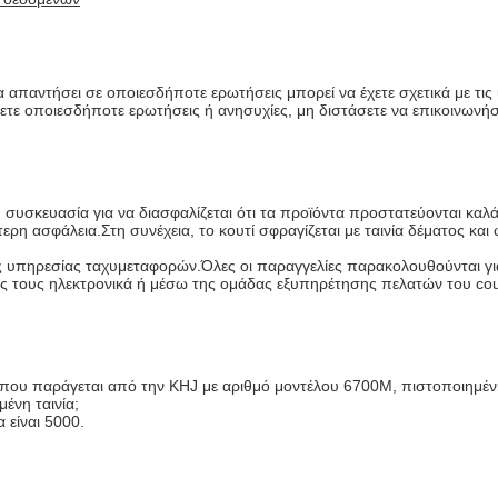
 να απαντήσει σε οποιεσδήποτε ερωτήσεις μπορεί να έχετε σχετικά με 
τε οποιεσδήποτε ερωτήσεις ή ανησυχίες, μη διστάσετε να επικοινωνήσε
υσκευασία για να διασφαλίζεται ότι τα προϊόντα προστατεύονται καλά 
ερη ασφάλεια.Στη συνέχεια, το κουτί σφραγίζεται με ταινία δέματος και φ
 υπηρεσίας ταχυμεταφορών.Όλες οι παραγγελίες παρακολουθούνται για ν
ς τους ηλεκτρονικά ή μέσω της ομάδας εξυπηρέτησης πελατών του cour
νία που παράγεται από την KHJ με αριθμό μοντέλου 6700M, πιστοποιημ
ένη ταινία;
 είναι 5000.