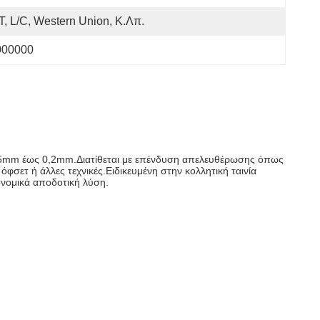
T, L/C, Western Union, Κ.λπ.
000000
 0,05mm έως 0,2mm.Διατίθεται με επένδυση απελευθέρωσης όπως
όφσετ ή άλλες τεχνικές.Ειδικευμένη στην κολλητική ταινία
κονομικά αποδοτική λύση.