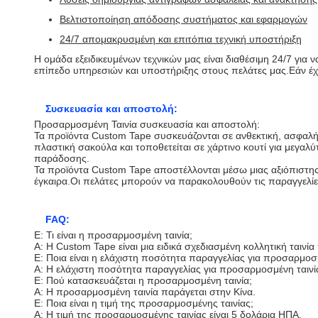
Βελτιστοποίηση απόδοσης συστήματος και εφαρμογών
24/7 απομακρυσμένη και επιτόπια τεχνική υποστήριξη
Η ομάδα εξειδικευμένων τεχνικών μας είναι διαθέσιμη 24/7 για
επίπεδο υπηρεσιών και υποστήριξης στους πελάτες μας.Εάν έχε
Συσκευασία και αποστολή:
Προσαρμοσμένη Ταινία συσκευασία και αποστολή:
Τα προϊόντα Custom Tape συσκευάζονται σε ανθεκτική, ασφαλή σ
πλαστική σακούλα και τοποθετείται σε χάρτινο κουτί για μεγαλύτ
παράδοσης.
Τα προϊόντα Custom Tape αποστέλλονται μέσω μιας αξιόπιστης
έγκαιρα.Οι πελάτες μπορούν να παρακολουθούν τις παραγγελίε
FAQ:
Ε: Τι είναι η προσαρμοσμένη ταινία;
A: Η Custom Tape είναι μια ειδικά σχεδιασμένη κολλητική ται
Ε: Ποια είναι η ελάχιστη ποσότητα παραγγελίας για προσαρμοσμ
Α: Η ελάχιστη ποσότητα παραγγελίας για προσαρμοσμένη ταινία
Ε: Πού κατασκευάζεται η προσαρμοσμένη ταινία;
Α: Η προσαρμοσμένη ταινία παράγεται στην Κίνα.
Ε: Ποια είναι η τιμή της προσαρμοσμένης ταινίας;
Α: Η τιμή της προσαρμοσμένης ταινίας είναι 5 δολάρια ΗΠΑ.