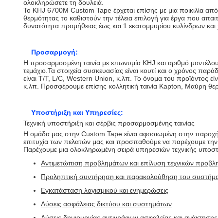
ολοκληρώσετε τη δουλειά.
Το KHJ 6700M Custom Tape έρχεται επίσης με μια ποικιλία απ
θερμότητας το καθιστούν την τέλεια επιλογή για έργα που απαι
δυνατότητα προμήθειας έως και 1 εκατομμυρίου κυλίνδρων και 
Προσαρμογή:
Η προσαρμοσμένη ταινία με επωνυμία KHJ και αριθμό μοντέλου 
τεμάχιο.Τα στοιχεία συσκευασίας είναι κουτί και ο χρόνος πα
είναι T/T, L/C, Western Union, κ.λπ. Το όνομα του προϊόντος εί
κ.λπ. Προσφέρουμε επίσης κολλητική ταινία Kapton, Μαύρη θερμα
Υποστήριξη και Υπηρεσίες:
Τεχνική υποστήριξη και σέρβις προσαρμοσμένης ταινίας
Η ομάδα μας στην Custom Tape είναι αφοσιωμένη στην παροχή α
επιτυχία των πελατών μας και προσπαθούμε να παρέχουμε την
Παρέχουμε μια ολοκληρωμένη σειρά υπηρεσιών τεχνικής υποσ
Αντιμετώπιση προβλημάτων και επίλυση τεχνικών προβ
Προληπτική συντήρηση και παρακολούθηση του συστήμ
Εγκατάσταση λογισμικού και ενημερώσεις
Λύσεις ασφάλειας δικτύου και συστημάτων
Λύσεις δημιουργίας αντιγράφων ασφαλείας και ανάκτηση