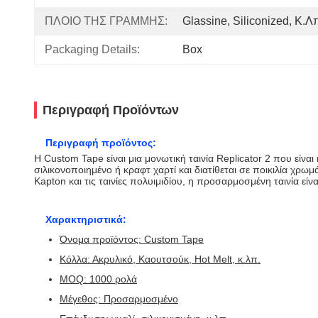
ΠΛΟΙΟ ΤΗΣ ΓΡΑΜΜΗΣ:
Glassine, Siliconized, Κ.λ
Packaging Details:
Box
Περιγραφή Προϊόντων
Περιγραφή προϊόντος:
Η Custom Tape είναι μια μονωτική ταινία Replicator 2 που εί
σιλικονοποιημένο ή κραφτ χαρτί και διατίθεται σε ποικιλία χρω
Kapton και τις ταινίες πολυιμιδίου, η προσαρμοσμένη ταινία είν
Χαρακτηριστικά:
Όνομα προϊόντος: Custom Tape
Κόλλα: Ακρυλικό, Καουτσούκ, Hot Melt, κ.λπ.
MOQ: 1000 ρολά
Μέγεθος: Προσαρμοσμένο