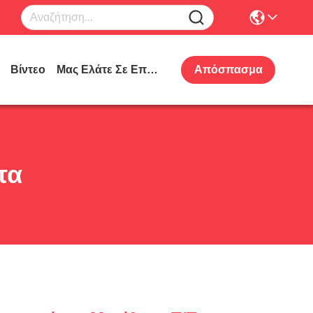
Βίντεο
Μας Ελάτε Σε Επαφή Με
Απόσπασμα
τα