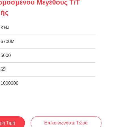
ρμοσμένου Μεγέθους T/T
μής
KHJ
6700M
5000
$5
1000000
ρη Τιμή
Επικοινωνήστε Τώρα