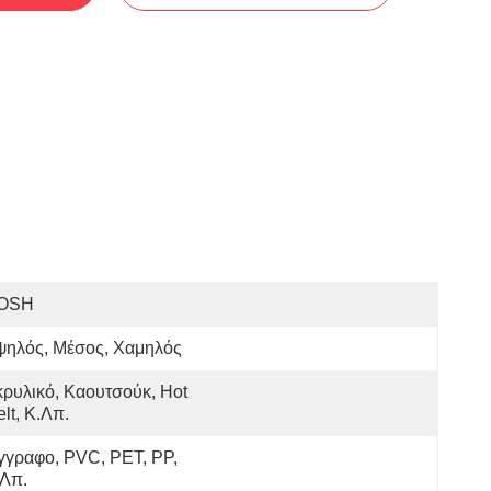
OSH
ψηλός, Μέσος, Χαμηλός
ρυλικό, Καουτσούκ, Hot 
lt, Κ.λπ.
γραφο, PVC, PET, PP, 
.λπ.