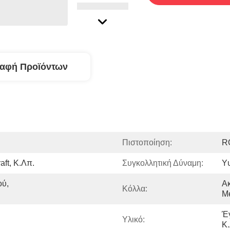
ραφή Προϊόντων
Πιστοποίηση:
R
aft, Κ.λπ.
Συγκολλητική Δύναμη:
Υ
ύ, 
Ακ
Κόλλα:
Me
Έγ
Υλικό:
Κ