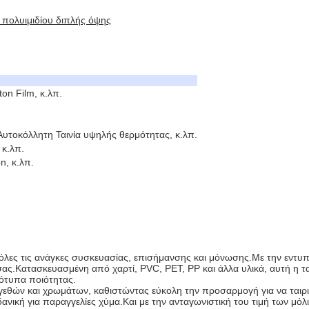
α πολυιμιδίου διπλής όψης
ton Film, κ.λπ.
Αυτοκόλλητη Ταινία υψηλής θερμότητας, κ.λπ.
 κ.λπ.
n, κ.λπ.
 όλες τις ανάγκες συσκευασίας, επισήμανσης και μόνωσης.Με την εντυ
 σας.Κατασκευασμένη από χαρτί, PVC, PET, PP και άλλα υλικά, αυτή η τα
ότυπα ποιότητας.
εθών και χρωμάτων, καθιστώντας εύκολη την προσαρμογή για να ταιριάζε
νική για παραγγελίες χύμα.Και με την ανταγωνιστική του τιμή των μόλις