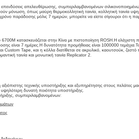
ό επενδύσεις απελευθέρωσης, συμπεριλαμβανομένων σιλικονοποιημένων,
τούν μόνωση, όπως μαύρη θερμοκολλητική ταινία, κολλητική ταινία υψηλ
χρόνο παράδοσης μόλις 7 ημερών, μπορείτε να είστε σίγουροι ότι η παρ
6700M κατασκευάζεται στην Κίνα με πιστοποίηση ROSH.Η ελάχιστη ποσό
ράδοσης είναι 7 ημέρες.Η δυνατότητα προμήθειας είναι 1000000 τεμάχι
ναι Custom Tape, και η κόλλα διατίθεται σε ακρυλικό, καουτσούκ, ζεστό τ
ντική ταινία και μονωτική ταινία Replicator 2.
ξιόπιστης τεχνικής υποστήριξης και εξυπηρέτησης στους πελάτες μας.
 υψηλότερη δυνατή ποιότητα υποστήριξης.
τήριξης, συμπεριλαμβανομένων:
λημάτων
ατος
ς δεδομένων