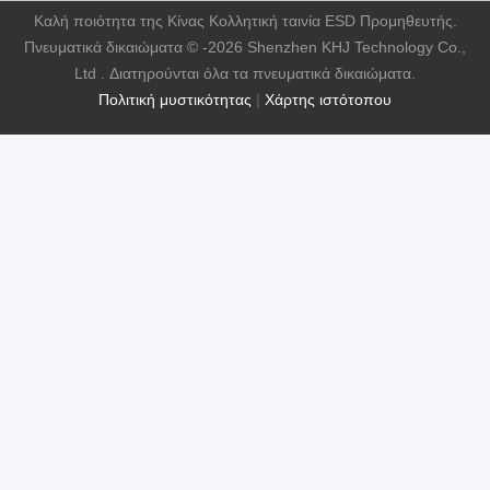
Καλή ποιότητα της Κίνας Κολλητική ταινία ESD Προμηθευτής.
Πνευματικά δικαιώματα © -2026 Shenzhen KHJ Technology Co.,
Ltd . Διατηρούνται όλα τα πνευματικά δικαιώματα.
Πολιτική μυστικότητας
|
Χάρτης ιστότοπου