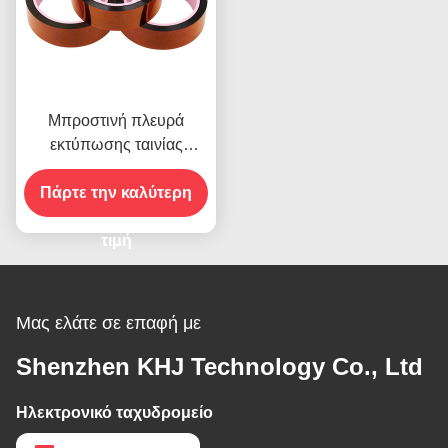
Μπροστινή πλευρά
εκτύπωσης ταινίας
υψηλής θερμοκρασίας για
Πάρτε την καλύτερη
προϊόν σε απόθεμα
τιμή
Μας ελάτε σε επαφή με
Shenzhen KHJ Technology Co., Ltd
Ηλεκτρονικό ταχυδρομείο