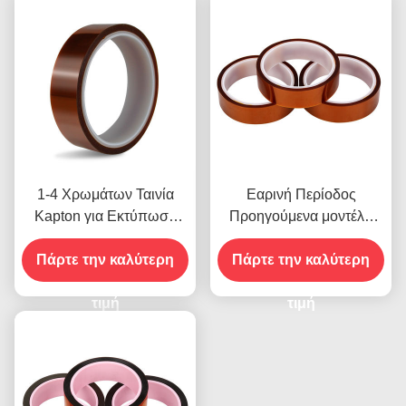
1-4 Χρωμάτων Ταινία
Εαρινή Περίοδος
Kapton για Εκτύπωση
Προηγούμενα μοντέλα
στην Μπροστινή Όψη
που διαθέτουν Αντοχή
Πάρτε την καλύτερη
Πάρτε την καλύτερη
στην Υγρασία και
2.5N/25mm Αντοχή
τιμή
Αποκόλλησης
τιμή