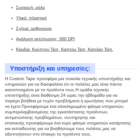
Συσκευή: ρόλο
Υλικό: πλαστικό
Σχήμα: ορθογώνιο
Ανάλυση εκτύπωσης: 300 DPI
Κλειδιά: Κρύπτον Τέιπ, Καπτόμ Τέιπ, Καπλάν Τέιπ.
Υποστήριξη και υπηρεσίες:
Η Custom Tape προσφέρει μια ποικιλία τεχνικής υποστήριξης και
υπηρεσιών για να διασφαλίσει ότι οι πελάτες μας είναι πάντα
ικανοποιημένοι με τα προϊόντα τους.Η ομάδα τεχνικής
υποστήριξης είναι διαθέσιμη 24 ώρες την εβδομάδα για να
παρέχει βοήθεια με τυχόν προβλήματα ή ερωτήσεις που μπορεί
να έχετε.Προσφέρουμε ένα ολοκληρωμένο φάσμα υπηρεσιών,
συμπεριλαμβανομένης της εγκατάστασης προϊόντων,
αντιμετώπισης προβλημάτων, συντήρησης και
επισκευής.προσφέρουμε ένα ευρύ φάσμα υπηρεσιών κατάρτισης
και εκπαίδευσης για να βοηθήσουμε τους πελάτες μας να
αξιοποιήσουν στο έπακρο τα προϊόντα τους.