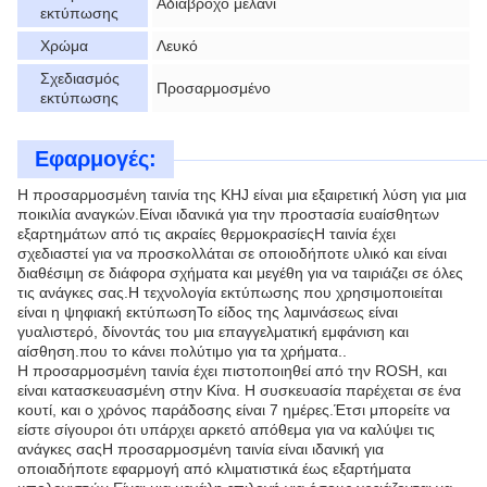
Αδιάβροχο μελάνι
εκτύπωσης
Χρώμα
Λευκό
Σχεδιασμός
Προσαρμοσμένο
εκτύπωσης
Εφαρμογές:
Η προσαρμοσμένη ταινία της KHJ είναι μια εξαιρετική λύση για μια
ποικιλία αναγκών.Είναι ιδανικά για την προστασία ευαίσθητων
εξαρτημάτων από τις ακραίες θερμοκρασίεςΗ ταινία έχει
σχεδιαστεί για να προσκολλάται σε οποιοδήποτε υλικό και είναι
διαθέσιμη σε διάφορα σχήματα και μεγέθη για να ταιριάζει σε όλες
τις ανάγκες σας.Η τεχνολογία εκτύπωσης που χρησιμοποιείται
είναι η ψηφιακή εκτύπωσηΤο είδος της λαμινάσεως είναι
γυαλιστερό, δίνοντάς του μια επαγγελματική εμφάνιση και
αίσθηση.που το κάνει πολύτιμο για τα χρήματα..
Η προσαρμοσμένη ταινία έχει πιστοποιηθεί από την ROSH, και
είναι κατασκευασμένη στην Κίνα. Η συσκευασία παρέχεται σε ένα
κουτί, και ο χρόνος παράδοσης είναι 7 ημέρες.Έτσι μπορείτε να
είστε σίγουροι ότι υπάρχει αρκετό απόθεμα για να καλύψει τις
ανάγκες σαςΗ προσαρμοσμένη ταινία είναι ιδανική για
οποιαδήποτε εφαρμογή από κλιματιστικά έως εξαρτήματα