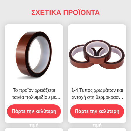
ΣΧΕΤΙΚΑ ΠΡΟΪΟΝΤΑ
Το προϊόν χρειάζεται
1-4 Τύπος χρωμάτων και
ταινία πολυιμιδίου με
αντοχή στη θερμοκρασία
αντοχή τάσης 1000V
-10C-80C Μέθοδος
Πάρτε την καλύτερη
πληρωμής πιστωτικής
Πάρτε την καλύτερη
κάρτας για προηγούμενα
τιμή
μοντέλα
τιμή