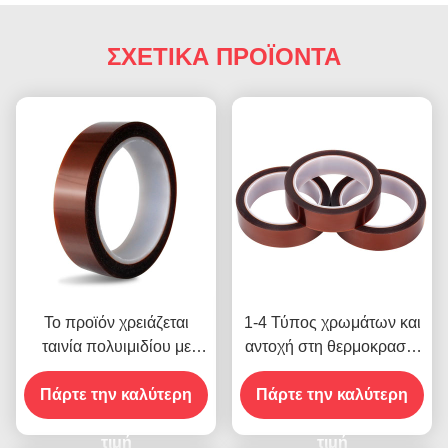
ΣΧΕΤΙΚΑ ΠΡΟΪΟΝΤΑ
Το προϊόν χρειάζεται
1-4 Τύπος χρωμάτων και
ταινία πολυιμιδίου με
αντοχή στη θερμοκρασία
αντοχή τάσης 1000V
-10C-80C Μέθοδος
Πάρτε την καλύτερη
πληρωμής πιστωτικής
Πάρτε την καλύτερη
κάρτας για προηγούμενα
τιμή
μοντέλα
τιμή