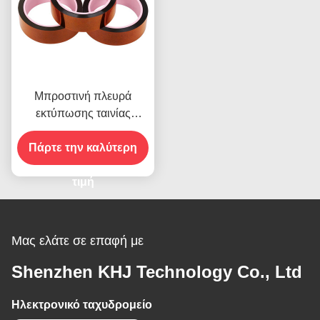
Μπροστινή πλευρά
εκτύπωσης ταινίας
υψηλής θερμοκρασίας για
Πάρτε την καλύτερη
προϊόν σε απόθεμα
τιμή
Μας ελάτε σε επαφή με
Shenzhen KHJ Technology Co., Ltd
Ηλεκτρονικό ταχυδρομείο