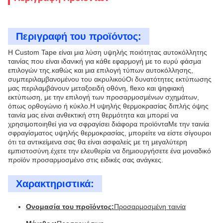
Περιγραφή του προϊόντος:
Η Custom Tape είναι μια λύση υψηλής ποιότητας αυτοκόλλητης
ταινίας που είναι ιδανική για κάθε εφαρμογή με το ευρύ φάσμα
επιλογών της.καθώς και μια επιλογή τύπων αυτοκόλλησης,
συμπεριλαμβανομένου του ακρυλικούΟι δυνατότητες εκτύπωσης
μας περιλαμβάνουν μεταξοειδή οθόνη, flexo και ψηφιακή
εκτύπωση, με την επιλογή των προσαρμοσμένων σχημάτων,
όπως ορθογώνιο ή κύκλο.Η υψηλής θερμοκρασίας διπλής όψης
ταινία μας είναι ανθεκτική στη θερμότητα και μπορεί να
χρησιμοποιηθεί για να σφραγίσει διάφορα προϊόνταΜε την ταινία
σφραγίσματος υψηλής θερμοκρασίας, μπορείτε να είστε σίγουροι
ότι τα αντικείμενα σας θα είναι ασφαλείς με τη μεγαλύτερη
εμπιστοσύνη.έχετε την ελευθερία να δημιουργήσετε ένα μοναδικό
προϊόν προσαρμοσμένο στις ειδικές σας ανάγκες.
Χαρακτηριστικά:
Ονομασία του προϊόντος:
Προσαρμοσμένη ταινία