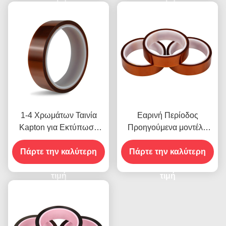
1-4 Χρωμάτων Ταινία
Εαρινή Περίοδος
Kapton για Εκτύπωση
Προηγούμενα μοντέλα
στην Μπροστινή Όψη
που διαθέτουν Αντοχή
Πάρτε την καλύτερη
Πάρτε την καλύτερη
στην Υγρασία και
2.5N/25mm Αντοχή
τιμή
Αποκόλλησης
τιμή