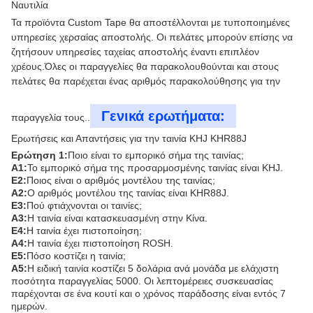
Ναυτιλία
Τα προϊόντα Custom Tape θα αποστέλλονται με τυποποιημένες
υπηρεσίες χερσαίας αποστολής. Οι πελάτες μπορούν επίσης να
ζητήσουν υπηρεσίες ταχείας αποστολής έναντι επιπλέον
χρέους.Όλες οι παραγγελίες θα παρακολουθούνται και στους
πελάτες θα παρέχεται ένας αριθμός παρακολούθησης για την
Γενικά ερωτήματα:
παραγγελία τους..
Ερωτήσεις και Απαντήσεις για την ταινία KHJ KHR88J
Ερώτηση 1:
Ποιο είναι το εμπορικό σήμα της ταινίας;
Α1:
Το εμπορικό σήμα της προσαρμοσμένης ταινίας είναι KHJ.
Ε2:
Ποιος είναι ο αριθμός μοντέλου της ταινίας;
Α2:
Ο αριθμός μοντέλου της ταινίας είναι KHR88J.
Ε3:
Πού φτιάχνονται οι ταινίες;
Α3:
Η ταινία είναι κατασκευασμένη στην Κίνα.
Ε4:
Η ταινία έχει πιστοποίηση;
Α4:
Η ταινία έχει πιστοποίηση ROSH.
Ε5:
Πόσο κοστίζει η ταινία;
Α5:
Η ειδική ταινία κοστίζει 5 δολάρια ανά μονάδα με ελάχιστη
ποσότητα παραγγελίας 5000. Οι λεπτομέρειες συσκευασίας
παρέχονται σε ένα κουτί και ο χρόνος παράδοσης είναι εντός 7
ημερών.