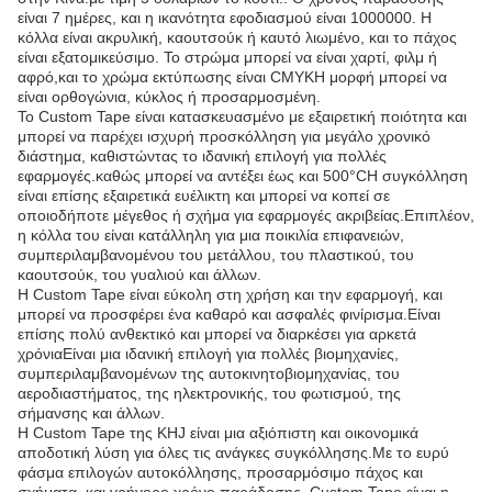
είναι 7 ημέρες, και η ικανότητα εφοδιασμού είναι 1000000. Η
κόλλα είναι ακρυλική, καουτσούκ ή καυτό λιωμένο, και το πάχος
είναι εξατομικεύσιμο. Το στρώμα μπορεί να είναι χαρτί, φιλμ ή
αφρό,και το χρώμα εκτύπωσης είναι CMYKΗ μορφή μπορεί να
είναι ορθογώνια, κύκλος ή προσαρμοσμένη.
Το Custom Tape είναι κατασκευασμένο με εξαιρετική ποιότητα και
μπορεί να παρέχει ισχυρή προσκόλληση για μεγάλο χρονικό
διάστημα, καθιστώντας το ιδανική επιλογή για πολλές
εφαρμογές.καθώς μπορεί να αντέξει έως και 500°CΗ συγκόλληση
είναι επίσης εξαιρετικά ευέλικτη και μπορεί να κοπεί σε
οποιοδήποτε μέγεθος ή σχήμα για εφαρμογές ακριβείας.Επιπλέον,
η κόλλα του είναι κατάλληλη για μια ποικιλία επιφανειών,
συμπεριλαμβανομένου του μετάλλου, του πλαστικού, του
καουτσούκ, του γυαλιού και άλλων.
Η Custom Tape είναι εύκολη στη χρήση και την εφαρμογή, και
μπορεί να προσφέρει ένα καθαρό και ασφαλές φινίρισμα.Είναι
επίσης πολύ ανθεκτικό και μπορεί να διαρκέσει για αρκετά
χρόνιαΕίναι μια ιδανική επιλογή για πολλές βιομηχανίες,
συμπεριλαμβανομένων της αυτοκινητοβιομηχανίας, του
αεροδιαστήματος, της ηλεκτρονικής, του φωτισμού, της
σήμανσης και άλλων.
Η Custom Tape της KHJ είναι μια αξιόπιστη και οικονομικά
αποδοτική λύση για όλες τις ανάγκες συγκόλλησης.Με το ευρύ
φάσμα επιλογών αυτοκόλλησης, προσαρμόσιμο πάχος και