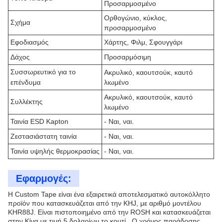
Προσαρμοσμένο
Ορθογώνιο, κύκλος,
Σχήμα
προσαρμοσμένο
Εφοδιασμός
Χάρτης, Φιλμ, Σφουγγάρι
Δάχος
Προσαρμόσιμη
Συσσωρευτικό για το
Ακρυλικό, καουτσούκ, καυτό
επένδυμα
λιωμένο
Ακρυλικό, καουτσούκ, καυτό
Συλλέκτης
λιωμένο
Ταινία ESD Kapton
- Ναι, ναι.
Ζεστασιάστατη ταινία
- Ναι, ναι.
Ταινία υψηλής θερμοκρασίας
- Ναι, ναι.
Εφαρμογές:
Η Custom Tape είναι ένα εξαιρετικά αποτελεσματικό αυτοκόλλητο
προϊόν που κατασκευάζεται από την KHJ, με αριθμό μοντέλου
KHR88J. Είναι πιστοποιημένο από την ROSH και κατασκευάζεται
στην Κίνα.με τιμή 5 δολαρίων το κουτί.. Ο χρόνος παράδοσης