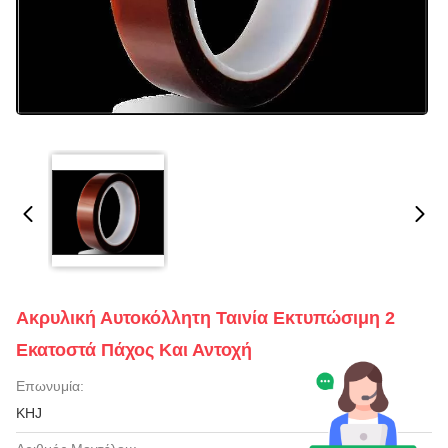
Ακρυλική Αυτοκόλλητη Ταινία Εκτυπώσιμη 2
Εκατοστά Πάχος Και Αντοχή
Επωνυμία:
KHJ