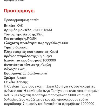
Προσαρμογή:
Προσαρμοσμένη ταινία
Ετικέτα:
ΚΑΚ
Αριθμός μοντέλου:
KHP318MJ
Τόπος προέλευσης:
Κίνα
Πιστοποίηση:
ROSH
Ελάχιστη ποσότητα παραγγελίας:
5000
Τιμή:
5 δολάρια
Πληροφορίες συσκευασίας:
Κουτί
Χρόνος παράδοσης:
7η ημέρα
Ικανότητα εφοδιασμού:
1000000
Δυνατότητα τέντωσης:
Υψηλή
Δάχος:
2 εκατ.
Εφαρμογή:
Εντός/εξωτερικά
Χρώμα:
Λευκό
Ετικέτα:
Χάρτης
Η Custom Tape μας είναι η τέλεια λύση για τις συγκεκριμένες
ανάγκες σας!Η ταινία μάσκινγκ Tamiya μας είναι πιστοποιημένη
RoHS με ελάχιστη ποσότητα παραγγελίας 5000 και τιμή 5
δολαρίων.Συσκευάζεται σε κουτιά, προσφέρουμε χρόνο
παράδοσης 7 ημερών και δυνατότητα προμήθειας 1000000.