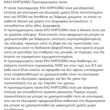
ΚΑΧJ KHP318MJ Προσαρμοσμένη ταινία
Η ταινία προσαρμογής KHJ KHP318MJ είναι μια εξαιρετική
επιλογή για εσωτερική και εξωτερική χρήση.Είναι πιστοποιημένο
από την ROSH και διατίθεται σε διάφορα χρώματα, το οποίο το
καθιστά ιδανικό για χρήση στη ζωγραφική αυτοκινήτων, ή
οποιοδήποτε άλλο είδος ζωγραφικής.
Η προσαρμοσμένη ταινία KHJ KHP318MJ είναι η ιδανική λύση για
τις εργασίες κάλυψης. Είναι εύκολη στην εφαρμογή και μπορεί να
χρησιμοποιηθεί για διάφορους σκοπούς,συμπεριλαμβανομένης
της κάλυψης περιοχών κατά τη βαφή και της προστασίας των
επιφανειών κατά τη διαδικασία βαφήςΕπίσης, είναι αρκετά ισχυρό
ώστε να εμποδίζει την στάθμιση της μπογιάς σε περιοχές που θα
έπρεπε να παραμείνουν αχρωματοποιημένες.
Η προσαρμοσμένη ταινία KHJ KHP318MJ είναι διαθέσιμη σε
ελάχιστη ποσότητα παραγγελίας 5000 και στην τιμή των $ 5 για
κάθε κουτί.Είναι εύκολο να αφαιρεθεί και δεν αφήνει υπολείμματα
στην επιφάνειαΜπορεί να χρησιμοποιηθεί τόσο σε εσωτερικές
όσο και σε εξωτερικές εφαρμογές και δεν θα χάσει την
προσκόλλησή του με την πάροδο του χρόνου.
Η προσαρμοσμένη ταινία KHJ KHP318MJ είναι μια εξαιρετική
επιλογή για οποιαδήποτε εργασία μάσκασης.Παρέχει ισχυρή
προσκόλληση και μπορεί να χρησιμοποιηθεί τόσο σε εσωτερικές
όσο και σε εξωτερικές εφαρμογέςΕίναι ανθεκτικό στη θερμοκρασία
και μπορεί να χρησιμοποιηθεί για μακροχρόνια χρήση χωρίς
προβλήματα.