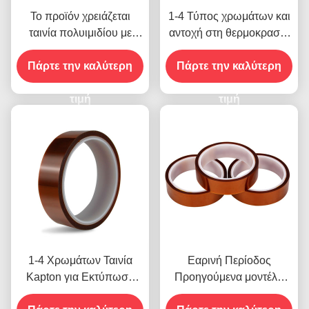
Το προϊόν χρειάζεται
1-4 Τύπος χρωμάτων και
ταινία πολυιμιδίου με
αντοχή στη θερμοκρασία
αντοχή τάσης 1000V
-10C-80C Μέθοδος
Πάρτε την καλύτερη
πληρωμής πιστωτικής
Πάρτε την καλύτερη
κάρτας για προηγούμενα
τιμή
μοντέλα
τιμή
1-4 Χρωμάτων Ταινία
Εαρινή Περίοδος
Kapton για Εκτύπωση
Προηγούμενα μοντέλα
στην Μπροστινή Όψη
που διαθέτουν Αντοχή