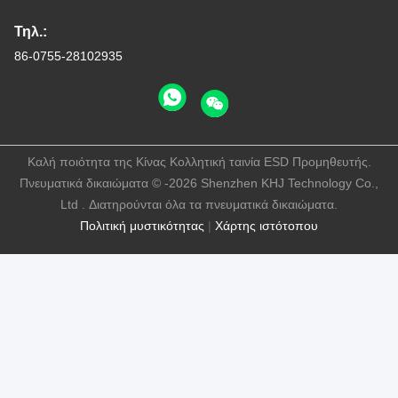
Τηλ.:
86-0755-28102935
Καλή ποιότητα της Κίνας Κολλητική ταινία ESD Προμηθευτής.
Πνευματικά δικαιώματα © -2026 Shenzhen KHJ Technology Co.,
Ltd . Διατηρούνται όλα τα πνευματικά δικαιώματα.
Πολιτική μυστικότητας
|
Χάρτης ιστότοπου