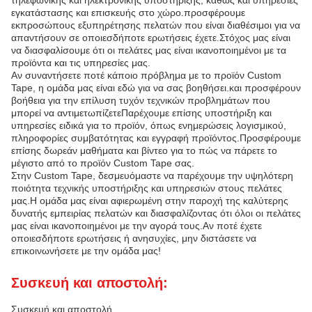
τηλεφωνικής και ηλεκτρονικής υποστήριξης, καθώς και υπηρεσίες
εγκατάστασης και επισκευής στο χώρο.προσφέρουμε
εκπροσώπους εξυπηρέτησης πελατών που είναι διαθέσιμοι για να
απαντήσουν σε οποιεσδήποτε ερωτήσεις έχετε.Στόχος μας είναι
να διασφαλίσουμε ότι οι πελάτες μας είναι ικανοποιημένοι με τα
προϊόντα και τις υπηρεσίες μας.
Αν συναντήσετε ποτέ κάποιο πρόβλημα με το προϊόν Custom
Tape, η ομάδα μας είναι εδώ για να σας βοηθήσει.και προσφέρουν
βοήθεια για την επίλυση τυχόν τεχνικών προβλημάτων που
μπορεί να αντιμετωπίζετεΠαρέχουμε επίσης υποστήριξη και
υπηρεσίες ειδικά για το προϊόν, όπως ενημερώσεις λογισμικού,
πληροφορίες συμβατότητας και εγγραφή προϊόντος.Προσφέρουμε
επίσης δωρεάν μαθήματα και βίντεο για το πώς να πάρετε το
μέγιστο από το προϊόν Custom Tape σας.
Στην Custom Tape, δεσμευόμαστε να παρέχουμε την υψηλότερη
ποιότητα τεχνικής υποστήριξης και υπηρεσιών στους πελάτες
μας.Η ομάδα μας είναι αφιερωμένη στην παροχή της καλύτερης
δυνατής εμπειρίας πελατών και διασφαλίζοντας ότι όλοι οι πελάτες
μας είναι ικανοποιημένοι με την αγορά τους.Αν ποτέ έχετε
οποιεσδήποτε ερωτήσεις ή ανησυχίες, μην διστάσετε να
επικοινωνήσετε με την ομάδα μας!
Συσκευή και αποστολή:
Συσκευή και αποστολή