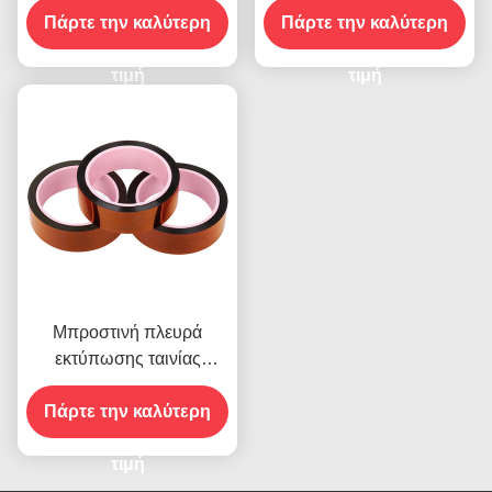
Πάρτε την καλύτερη
Πάρτε την καλύτερη
στην Υγρασία και
2.5N/25mm Αντοχή
τιμή
Αποκόλλησης
τιμή
Μπροστινή πλευρά
εκτύπωσης ταινίας
υψηλής θερμοκρασίας για
Πάρτε την καλύτερη
προϊόν σε απόθεμα
τιμή