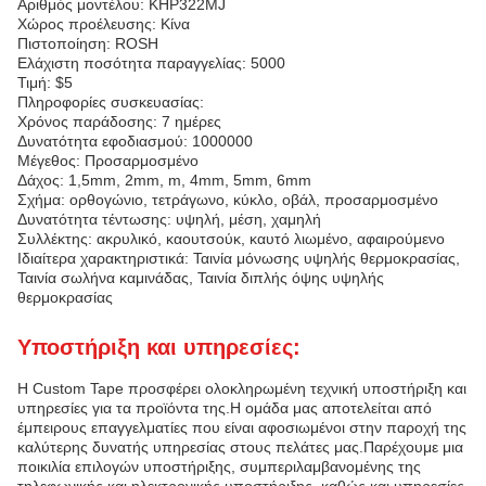
Αριθμός μοντέλου: KHP322MJ
Χώρος προέλευσης: Κίνα
Πιστοποίηση: ROSH
Ελάχιστη ποσότητα παραγγελίας: 5000
Τιμή: $5
Πληροφορίες συσκευασίας:
Χρόνος παράδοσης: 7 ημέρες
Δυνατότητα εφοδιασμού: 1000000
Μέγεθος: Προσαρμοσμένο
Δάχος: 1,5mm, 2mm, m, 4mm, 5mm, 6mm
Σχήμα: ορθογώνιο, τετράγωνο, κύκλο, οβάλ, προσαρμοσμένο
Δυνατότητα τέντωσης: υψηλή, μέση, χαμηλή
Συλλέκτης: ακρυλικό, καουτσούκ, καυτό λιωμένο, αφαιρούμενο
Ιδιαίτερα χαρακτηριστικά: Ταινία μόνωσης υψηλής θερμοκρασίας,
Ταινία σωλήνα καμινάδας, Ταινία διπλής όψης υψηλής
θερμοκρασίας
Υποστήριξη και υπηρεσίες:
Η Custom Tape προσφέρει ολοκληρωμένη τεχνική υποστήριξη και
υπηρεσίες για τα προϊόντα της.Η ομάδα μας αποτελείται από
έμπειρους επαγγελματίες που είναι αφοσιωμένοι στην παροχή της
καλύτερης δυνατής υπηρεσίας στους πελάτες μας.Παρέχουμε μια
ποικιλία επιλογών υποστήριξης, συμπεριλαμβανομένης της