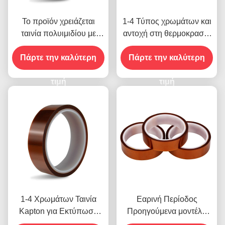
Το προϊόν χρειάζεται
1-4 Τύπος χρωμάτων και
ταινία πολυιμιδίου με
αντοχή στη θερμοκρασία
αντοχή τάσης 1000V
-10C-80C Μέθοδος
Πάρτε την καλύτερη
πληρωμής πιστωτικής
Πάρτε την καλύτερη
κάρτας για προηγούμενα
τιμή
μοντέλα
τιμή
1-4 Χρωμάτων Ταινία
Εαρινή Περίοδος
Kapton για Εκτύπωση
Προηγούμενα μοντέλα
στην Μπροστινή Όψη
που διαθέτουν Αντοχή