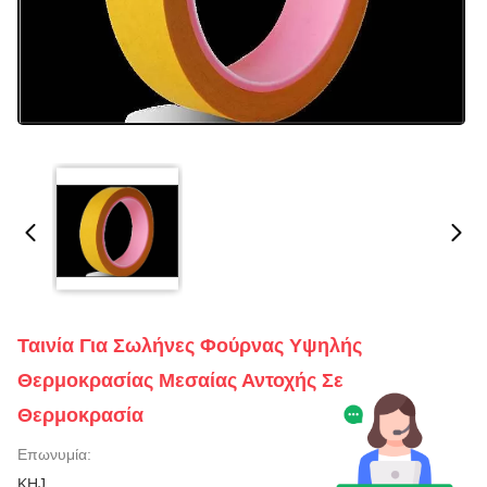
Ταινία Για Σωλήνες Φούρνας Υψηλής
Θερμοκρασίας Μεσαίας Αντοχής Σε
Θερμοκρασία
Επωνυμία:
KHJ