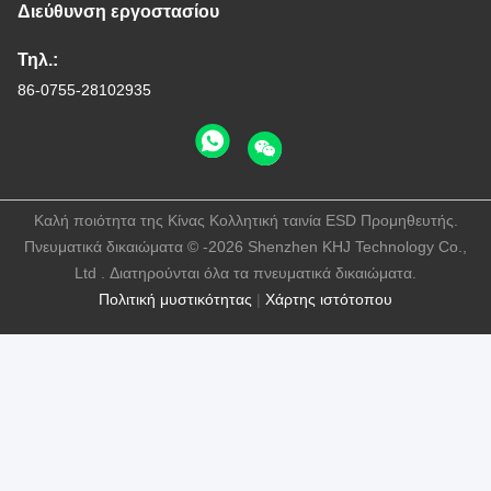
Διεύθυνση εργοστασίου
Τηλ.:
86-0755-28102935
Καλή ποιότητα της Κίνας Κολλητική ταινία ESD Προμηθευτής.
Πνευματικά δικαιώματα © -2026 Shenzhen KHJ Technology Co.,
Ltd . Διατηρούνται όλα τα πνευματικά δικαιώματα.
Πολιτική μυστικότητας
|
Χάρτης ιστότοπου