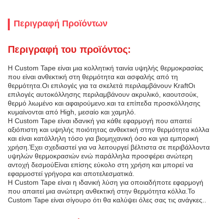
Περιγραφή Προϊόντων
Περιγραφή του προϊόντος:
Η Custom Tape είναι μια κολλητική ταινία υψηλής θερμοκρασίας
που είναι ανθεκτική στη θερμότητα και ασφαλής από τη
θερμότητα.Οι επιλογές για τα σκελετά περιλαμβάνουν KraftΟι
επιλογές αυτοκόλλησης περιλαμβάνουν ακρυλικό, καουτσούκ,
θερμό λιωμένο και αφαιρούμενο.και τα επίπεδα προσκόλλησης
κυμαίνονται από High, μεσαίο και χαμηλό.
Η Custom Tape είναι ιδανική για κάθε εφαρμογή που απαιτεί
αξιόπιστη και υψηλής ποιότητας ανθεκτική στην θερμότητα κόλλα
και είναι κατάλληλη τόσο για βιομηχανική όσο και για εμπορική
χρήση.Έχει σχεδιαστεί για να λειτουργεί βέλτιστα σε περιβάλλοντα
υψηλών θερμοκρασιών ενώ παράλληλα προσφέρει ανώτερη
αντοχή δεσμούΕίναι επίσης εύκολο στη χρήση και μπορεί να
εφαρμοστεί γρήγορα και αποτελεσματικά.
Η Custom Tape είναι η ιδανική λύση για οποιαδήποτε εφαρμογή
που απαιτεί μια ανώτερη ανθεκτική στην θερμότητα κόλλα.Το
Custom Tape είναι σίγουρο ότι θα καλύψει όλες σας τις ανάγκες..