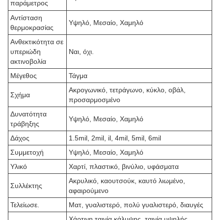
παράμετρος
Αντίσταση
Υψηλό, Μεσαίο, Χαμηλό
θερμοκρασίας
Ανθεκτικότητα σε
υπεριώδη
Ναι, όχι.
ακτινοβολία
Μέγεθος
Τάγμα
Ακρογωνικό, τετράγωνο, κύκλο, οβάλ,
Σχήμα
προσαρμοσμένο
Δυνατότητα
Υψηλό, Μεσαίο, Χαμηλό
τράβηξης
Δάχος
1.5mil, 2mil, il, 4mil, 5mil, 6mil
Συμμετοχή
Υψηλό, Μεσαίο, Χαμηλό
Υλικό
Χαρτί, πλαστικό, βινύλιο, υφάσματα
Ακρυλικό, καουτσούκ, καυτό λιωμένο,
Συλλέκτης
αφαιρούμενο
Τελείωσε.
Ματ, γυαλιστερό, πολύ γυαλιστερό, διαυγές
Χάρτινη ταινία κάλυψης, ταινία υψηλής