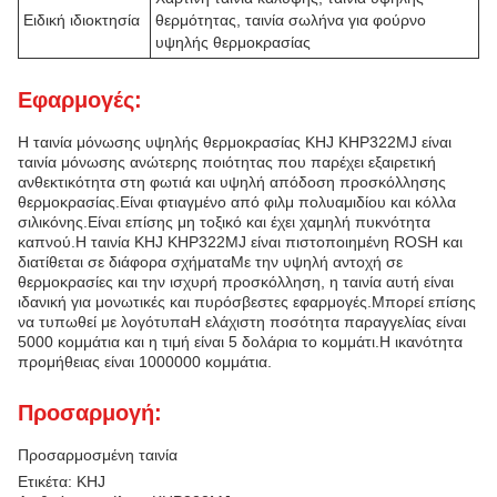
Ειδική ιδιοκτησία
θερμότητας, ταινία σωλήνα για φούρνο
υψηλής θερμοκρασίας
Εφαρμογές:
Η ταινία μόνωσης υψηλής θερμοκρασίας KHJ KHP322MJ είναι
ταινία μόνωσης ανώτερης ποιότητας που παρέχει εξαιρετική
ανθεκτικότητα στη φωτιά και υψηλή απόδοση προσκόλλησης
θερμοκρασίας.Είναι φτιαγμένο από φιλμ πολυαμιδίου και κόλλα
σιλικόνης.Είναι επίσης μη τοξικό και έχει χαμηλή πυκνότητα
καπνού.Η ταινία KHJ KHP322MJ είναι πιστοποιημένη ROSH και
διατίθεται σε διάφορα σχήματαΜε την υψηλή αντοχή σε
θερμοκρασίες και την ισχυρή προσκόλληση, η ταινία αυτή είναι
ιδανική για μονωτικές και πυρόσβεστες εφαρμογές.Μπορεί επίσης
να τυπωθεί με λογότυπαΗ ελάχιστη ποσότητα παραγγελίας είναι
5000 κομμάτια και η τιμή είναι 5 δολάρια το κομμάτι.Η ικανότητα
προμήθειας είναι 1000000 κομμάτια.
Προσαρμογή:
Προσαρμοσμένη ταινία
Ετικέτα: KHJ