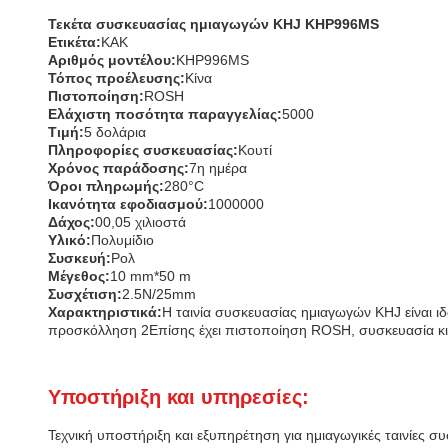
Τεκέτα συσκευασίας ημιαγωγών KHJ KHP996MS
Ετικέτα:
ΚΑΚ
Αριθμός μοντέλου:
KHP996MS
Τόπος προέλευσης:
Κίνα
Πιστοποίηση:
ROSH
Ελάχιστη ποσότητα παραγγελίας:
5000
Τιμή:
5 δολάρια
Πληροφορίες συσκευασίας:
Κουτί
Χρόνος παράδοσης:
7η ημέρα
Όροι πληρωμής:
280°C
Ικανότητα εφοδιασμού:
1000000
Δάχος:
00,05 χιλιοστά
Υλικό:
Πολυμίδιο
Συσκευή:
Ρολ
Μέγεθος:
10 mm*50 m
Συσχέτιση:
2.5N/25mm
Χαρακτηριστικά:
Η ταινία συσκευασίας ημιαγωγών KHJ είναι ι
προσκόλληση 2Επίσης έχει πιστοποίηση ROSH, συσκευασία κι
Υποστήριξη και υπηρεσίες:
Τεχνική υποστήριξη και εξυπηρέτηση για ημιαγωγικές ταινίες σ