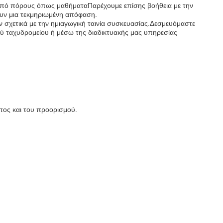
α από πόρους όπως μαθήματαΠαρέχουμε επίσης βοήθεια με την
ουν μια τεκμηριωμένη απόφαση.
υν σχετικά με την ημιαγωγική ταινία συσκευασίας.Δεσμευόμαστε
ύ ταχυδρομείου ή μέσω της διαδικτυακής μας υπηρεσίας
τος και του προορισμού.