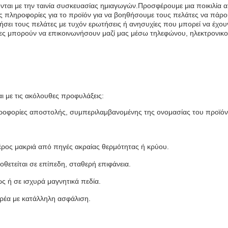
ονται με την ταινία συσκευασίας ημιαγωγών.Προσφέρουμε μια ποικιλί
ς πληροφορίες για το προϊόν για να βοηθήσουμε τους πελάτες να πάρ
θήσει τους πελάτες με τυχόν ερωτήσεις ή ανησυχίες που μπορεί να έχο
ες μπορούν να επικοινωνήσουν μαζί μας μέσω τηλεφώνου, ηλεκτρονικο
ι με τις ακόλουθες προφυλάξεις:
ληροφορίες αποστολής, συμπεριλαμβανομένης της ονομασίας του προϊόν
έρος μακριά από πηγές ακραίας θερμότητας ή κρύου.
οθετείται σε επίπεδη, σταθερή επιφάνεια.
ς ή σε ισχυρά μαγνητικά πεδία.
ρέα με κατάλληλη ασφάλιση.