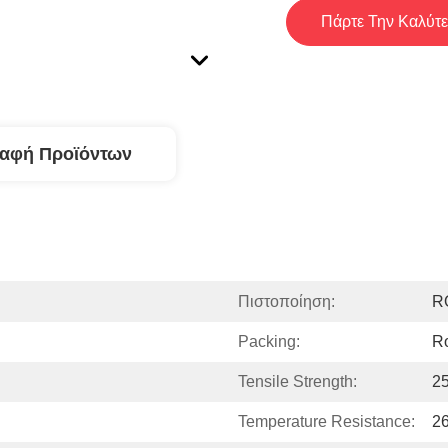
Πάρτε Την Καλύτε
ραφή Προϊόντων
Πιστοποίηση:
R
Packing:
Ro
Tensile Strength:
2
Temperature Resistance:
2