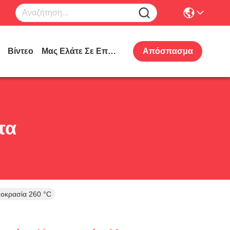
Βίντεο
Μας Ελάτε Σε Επαφή Με
Απόσπασμα
τα
μοκρασία 260 °C