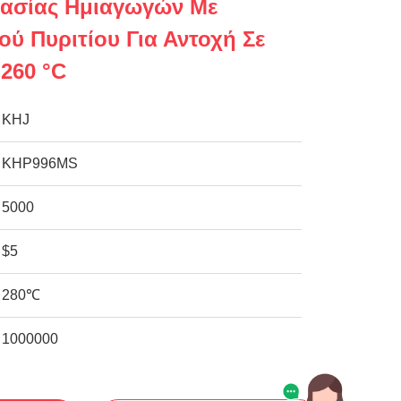
υασίας Ημιαγωγών Με
ύ Πυριτίου Για Αντοχή Σε
260 °C
KHJ
KHP996MS
5000
$5
280℃
1000000