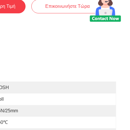
ρη Τιμή
Επικοινωνήστε Τώρα
OSH
ll
5N/25mm
60℃