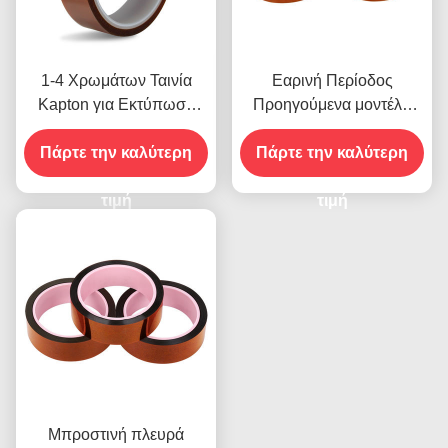
1-4 Χρωμάτων Ταινία
Εαρινή Περίοδος
Kapton για Εκτύπωση
Προηγούμενα μοντέλα
στην Μπροστινή Όψη
που διαθέτουν Αντοχή
Πάρτε την καλύτερη
Πάρτε την καλύτερη
στην Υγρασία και
2.5N/25mm Αντοχή
τιμή
Αποκόλλησης
τιμή
Μπροστινή πλευρά