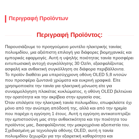
Περιγραφή Προϊόντων
Περιγραφή Προϊόντος:
Παρουσιάζουμε το προηγούμενο μοντέλο ηλεκτρικής ταινίας
πολυιμιδίου, μια αξιόπιστη επιλογή για διάφορες βιομηχανικές και
εμπορικές εφαρμογές. Αυτή η υψηλής ποιότητας ταινία προσφέρει
εντυπωσιακή αντοχή συγκόλλησης 30 Oz/in, εξασφαλίζοντας
ασφαλή και ανθεκτική συγκόλληση σε διάφορα περιβάλλοντα.
Το προϊόν διαθέτει μια υπερσύγχρονη οθόνη OLED 5,8 ιντσών
που προσφέρει ζωντανά χρώματα και ευκρινή γραφικά. Είτε
χρησιμοποιείτε την ταινία για ηλεκτρική μόνωση είτε για
συναρμολόγηση πλακέτας κυκλώματος, η οθόνη OLED βελτιώνει
την ορατότητα και την ακρίβεια στην εργασία σας.
Όταν επιλέγετε την ηλεκτρική ταινία πολυιμιδίου, επωφελείστε όχι
μόνο από την ανώτερη απόδοσή της, αλλά και από την ηρεμία
που παρέχει η εγγύηση 1 έτους. Αυτή η εγγύηση αντικατοπτρίζει
την εμπιστοσύνη μας στην ανθεκτικότητα και την ποιότητα του
προϊόντος μας, διασφαλίζοντας την μακροχρόνια αξιοπιστία του.
Σχεδιασμένη με τεχνολογία οθόνης OLED, αυτή η ταινία
πολυιμιδίου ξεχωρίζει για την εξαιρετική καθαρότητα και