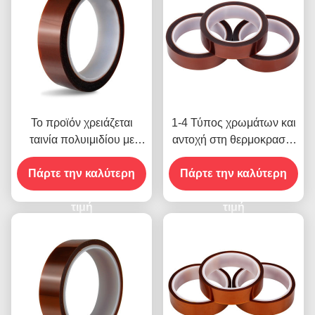
Το προϊόν χρειάζεται
1-4 Τύπος χρωμάτων και
ταινία πολυιμιδίου με
αντοχή στη θερμοκρασία
αντοχή τάσης 1000V
-10C-80C Μέθοδος
Πάρτε την καλύτερη
πληρωμής πιστωτικής
Πάρτε την καλύτερη
κάρτας για προηγούμενα
τιμή
μοντέλα
τιμή