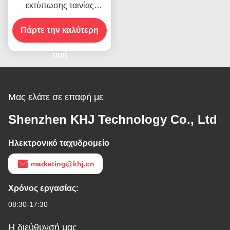
εκτύπωσης ταινίας
υψηλής θερμοκρασίας για
Πάρτε την καλύτερη
προϊόν σε απόθεμα
τιμή
Μας ελάτε σε επαφή με
Shenzhen KHJ Technology Co., Ltd
Ηλεκτρονικό ταχυδρομείο
marketing@khj.cn
Χρόνος εργασίας:
08:30-17:30
Η διεύθυνσή μας