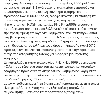
σφράγιση. Με ελάχιστη ποσότητα παραγγελίας 5000 ρολά και
ανταγωνιστική τιμή 5 $ ανά ρολό, οι επιχειρήσεις μπορούν να
επωφεληθούν από την υψηλή ικανότητα προμήθειας του
προϊόντος των 1000000 ρολά, εξασφαλίζοντας μια σταθερή και
αξιόπιστη πηγή ταινίας για τις ανάγκες παραγωγής τους.
Η πιστοποίηση ROSH της ταινίας KHJ KHJp8669 εγγυάται τη
συμμόρφωσή της με τα περιβαλλοντικά πρότυπα, καθιστώντας
την προτιμώμενη επιλογή για βιομηχανίες που επικεντρώνονται
στη βιωσιμότητα και την ποιότητα. Οι λεπτομέρειες συσκευασίας
σε ένα κουτί και ο χρόνος παράδοσης 7 ημερών, σε συνδυασμό
με τη δωρεάν αποστολή και τους όρους πληρωμής των 280℃,
προσφέρουν ευκολία και αποτελεσματικότητα στην προμήθεια
αυτής της απαραίτητης ταινίας για διάφορες βιομηχανικές
εφαρμογές.
Εν κατακλείδι, η ταινία πολυιμιδίου KHJ KHJp8669 με ακρυλική
κόλλα προσφέρει ένα ευρύ φάσμα περιπτώσεων και σεναρίων
εφαρμογής προϊόντων σε διαφορετικές βιομηχανίες, χάρη στην
ευέλικτη φύση της, την αξιόπιστη απόδοσή της και την οικονομικά
αποδοτική τιμή της. Είτε στα ηλεκτρονικά, την
αυτοκινητοβιομηχανία ή τη βιομηχανική κατασκευή, αυτή η ταινία
είναι μια αξιόπιστη λύση για την εξασφάλιση ασφαλούς
συγκόλλησης, μόνωσης και προστασίας εξαρτημάτων.