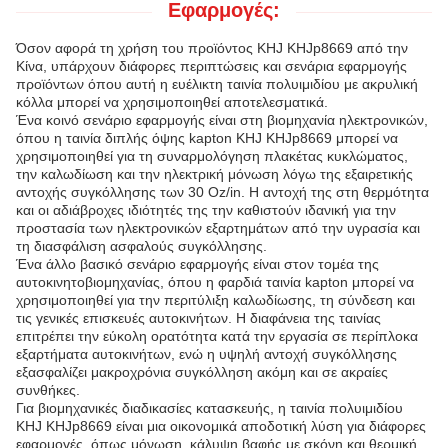
Εφαρμογές:
Όσον αφορά τη χρήση του προϊόντος KHJ KHJp8669 από την
Κίνα, υπάρχουν διάφορες περιπτώσεις και σενάρια εφαρμογής
προϊόντων όπου αυτή η ευέλικτη ταινία πολυιμιδίου με ακρυλική
κόλλα μπορεί να χρησιμοποιηθεί αποτελεσματικά.
Ένα κοινό σενάριο εφαρμογής είναι στη βιομηχανία ηλεκτρονικών,
όπου η ταινία διπλής όψης kapton KHJ KHJp8669 μπορεί να
χρησιμοποιηθεί για τη συναρμολόγηση πλακέτας κυκλώματος,
την καλωδίωση και την ηλεκτρική μόνωση λόγω της εξαιρετικής
αντοχής συγκόλλησης των 30 Oz/in. Η αντοχή της στη θερμότητα
και οι αδιάβροχες ιδιότητές της την καθιστούν ιδανική για την
προστασία των ηλεκτρονικών εξαρτημάτων από την υγρασία και
τη διασφάλιση ασφαλούς συγκόλλησης.
Ένα άλλο βασικό σενάριο εφαρμογής είναι στον τομέα της
αυτοκινητοβιομηχανίας, όπου η φαρδιά ταινία kapton μπορεί να
χρησιμοποιηθεί για την περιτύλιξη καλωδίωσης, τη σύνδεση και
τις γενικές επισκευές αυτοκινήτων. Η διαφάνεια της ταινίας
επιτρέπει την εύκολη ορατότητα κατά την εργασία σε περίπλοκα
εξαρτήματα αυτοκινήτων, ενώ η υψηλή αντοχή συγκόλλησης
εξασφαλίζει μακροχρόνια συγκόλληση ακόμη και σε ακραίες
συνθήκες.
Για βιομηχανικές διαδικασίες κατασκευής, η ταινία πολυιμιδίου
KHJ KHJp8669 είναι μια οικονομικά αποδοτική λύση για διάφορες
εφαρμογές, όπως μόνωση, κάλυψη βαφής με σκόνη και θερμική