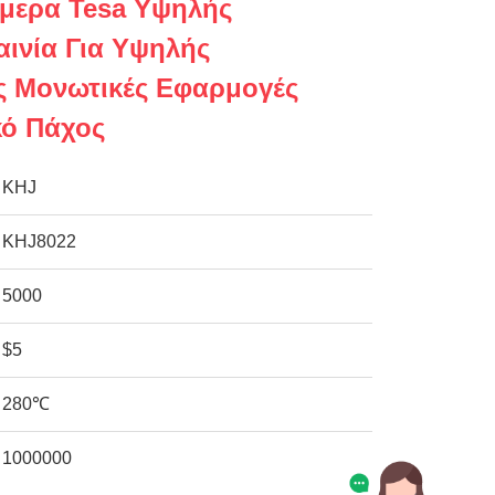
μερα Tesa Υψηλής
αινία Για Υψηλής
ς Μονωτικές Εφαρμογές
κό Πάχος
KHJ
KHJ8022
5000
$5
280℃
1000000