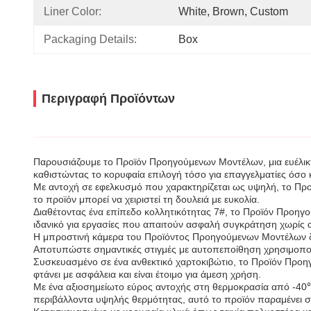
Liner Color:
White, Brown, Custom
Packaging Details:
Box
Περιγραφή Προϊόντων
Παρουσιάζουμε το Προϊόν Προηγούμενων Μοντέλων, μια ευέλικτη
καθιστώντας το κορυφαία επιλογή τόσο για επαγγελματίες όσο κα
Με αντοχή σε εφελκυσμό που χαρακτηρίζεται ως υψηλή, το Προϊό
το προϊόν μπορεί να χειριστεί τη δουλειά με ευκολία.
Διαθέτοντας ένα επίπεδο κολλητικότητας 7#, το Προϊόν Προηγο
ιδανικό για εργασίες που απαιτούν ασφαλή συγκράτηση χωρίς 
Η μπροστινή κάμερα του Προϊόντος Προηγούμενων Μοντέλων δια
Αποτυπώστε σημαντικές στιγμές με αυτοπεποίθηση χρησιμοποιώ
Συσκευασμένο σε ένα ανθεκτικό χαρτοκιβώτιο, το Προϊόν Προηγ
φτάνει με ασφάλεια και είναι έτοιμο για άμεση χρήση.
Με ένα αξιοσημείωτο εύρος αντοχής στη θερμοκρασία από -40℃
περιβάλλοντα υψηλής θερμότητας, αυτό το προϊόν παραμένει στ