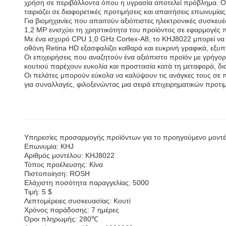
χρήση σε περιβάλλοντα όπου η υγρασία αποτελεί πρόβλημα. 
ταιριάζει σε διαφορετικές προτιμήσεις και απαιτήσεις επωνυμίας
Για βιομηχανίες που απαιτούν αξιόπιστες ηλεκτρονικές συσκε
1,2 MP ενισχύει τη χρηστικότητα του προϊόντος σε εφαρμογές 
Με ένα ισχυρό CPU 1,0 GHz Cortex-A8, το KHJ8022 μπορεί να χ
οθόνη Retina HD εξασφαλίζει καθαρά και ευκρινή γραφικά, εξυ
Οι επιχειρήσεις που αναζητούν ένα αξιόπιστο προϊόν με γρή
κουτιού παρέχουν ευκολία και προστασία κατά τη μεταφορά, δι
Οι πελάτες μπορούν εύκολα να καλύψουν τις ανάγκες τους σε
για συναλλαγές, φιλοξενώντας μια σειρά επιχειρηματικών προτ
Υπηρεσίες προσαρμογής προϊόντων για το προηγούμενο μοντέ
Επωνυμία: KHJ
Αριθμός μοντέλου: KHJ8022
Τόπος προέλευσης: Κίνα
Πιστοποίηση: ROSH
Ελάχιστη ποσότητα παραγγελίας: 5000
Τιμή: 5 $
Λεπτομέρειες συσκευασίας: Κουτί
Χρόνος παράδοσης: 7 ημέρες
Όροι πληρωμής: 280℃