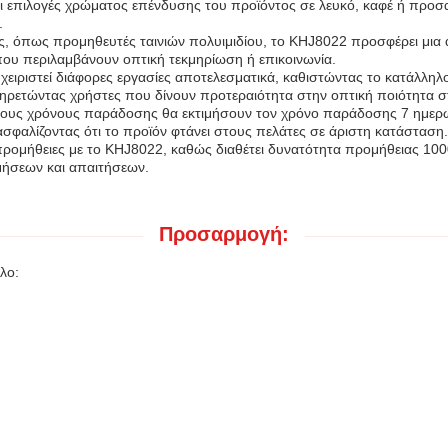
Οι επιλογές χρώματος επένδυσης του προϊόντος σε λευκό, καφέ ή πρ
.
υές, όπως προμηθευτές ταινιών πολυιμιδίου, το KHJ8022 προσφέρει μι
που περιλαμβάνουν οπτική τεκμηρίωση ή επικοινωνία.
ειριστεί διάφορες εργασίες αποτελεσματικά, καθιστώντας το κατάλληλ
πηρετώντας χρήστες που δίνουν προτεραιότητα στην οπτική ποιότητα σ
γορους χρόνους παράδοσης θα εκτιμήσουν τον χρόνο παράδοσης 7 ημερ
ασφαλίζοντας ότι το προϊόν φτάνει στους πελάτες σε άριστη κατάσταση.
 προμήθειες με το KHJ8022, καθώς διαθέτει δυνατότητα προμήθειας 1
ιμήσεων και απαιτήσεων.
Προσαρμογή:
λο: