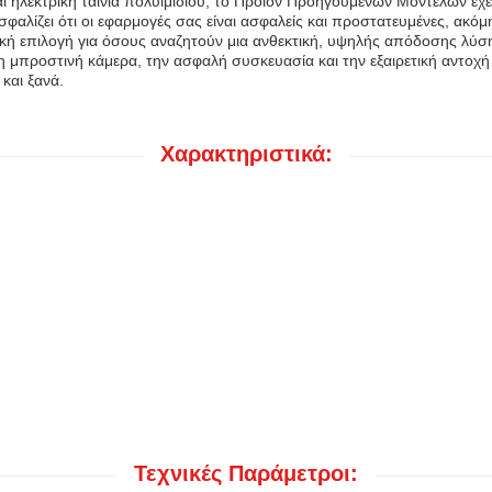
 ηλεκτρική ταινία πολυιμιδίου, το Προϊόν Προηγούμενων Μοντέλων έχει
αλίζει ότι οι εφαρμογές σας είναι ασφαλείς και προστατευμένες, ακόμ
ική επιλογή για όσους αναζητούν μια ανθεκτική, υψηλής απόδοσης λύση
 μπροστινή κάμερα, την ασφαλή συσκευασία και την εξαιρετική αντοχή σ
και ξανά.
Χαρακτηριστικά:
Τεχνικές Παράμετροι: