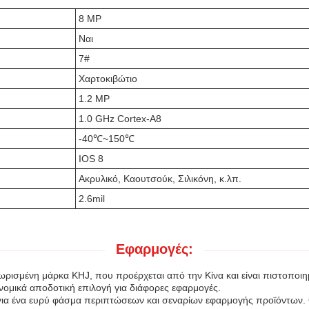
8 MP
Ναι
7#
Χαρτοκιβώτιο
1.2 MP
1.0 GHz Cortex-A8
-40℃~150℃
IOS 8
Ακρυλικό, Καουτσούκ, Σιλικόνη, κ.λπ.
2.6mil
Εφαρμογές:
ωρισμένη μάρκα KHJ, που προέρχεται από την Κίνα και είναι πιστοπο
ονομικά αποδοτική επιλογή για διάφορες εφαρμογές.
 για ένα ευρύ φάσμα περιπτώσεων και σεναρίων εφαρμογής προϊόντων. Ο