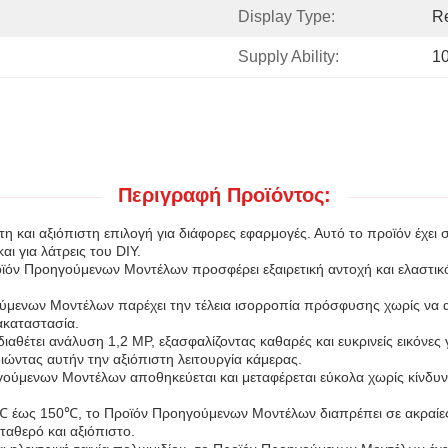
Display Type:
Re
Supply Ability:
1
Περιγραφή Προϊόντος:
 και αξιόπιστη επιλογή για διάφορες εφαρμογές. Αυτό το προϊόν έχει 
ι για λάτρεις του DIY.
ν Προηγούμενων Μοντέλων προσφέρει εξαιρετική αντοχή και ελαστικότητ
ύμενων Μοντέλων παρέχει την τέλεια ισορροπία πρόσφυσης χωρίς να αφ
ακαταστασία.
θέτει ανάλυση 1,2 MP, εξασφαλίζοντας καθαρές και ευκρινείς εικόνες
ντας αυτήν την αξιόπιστη λειτουργία κάμερας.
ούμενων Μοντέλων αποθηκεύεται και μεταφέρεται εύκολα χωρίς κίνδυνο
 έως 150℃, το Προϊόν Προηγούμενων Μοντέλων διαπρέπει σε ακραίες 
αθερό και αξιόπιστο.