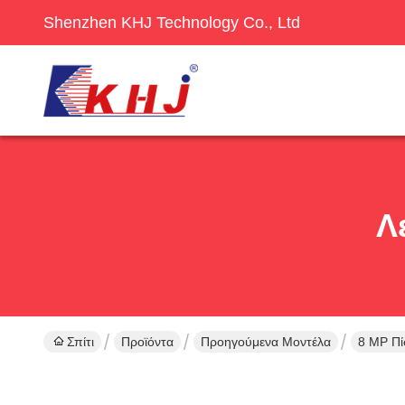
Shenzhen KHJ Technology Co., Ltd
Λ
Σπίτι
Προϊόντα
Προηγούμενα Μοντέλα
8 MP Πί