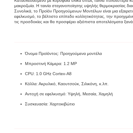
Κατασκευασμένο με κορυφαία υλικά όπως ταινία πολυεστέρα και
μακροζωία. Η ταινία στεγανοποίησης υψηλής θερμοκρασίας διασφ
Συνολικά, το Προϊόν Προηγούμενων Μοντέλων είναι μια εξαιρετ
εφελκυσμό, το βέλτιστο επίπεδο κολλητικότητας, την προηγμένη
τις προσδοκίες και θα προσφέρει αξιόπιστα αποτελέσματα ξανά 
Όνομα Προϊόντος: Προηγούμενα μοντέλα
Μπροστινή Κάμερα: 1.2 MP
CPU: 1.0 GHz Cortex-A8
Κόλλα: Ακρυλικό, Καουτσούκ, Σιλικόνη, κ.λπ.
Αντοχή σε εφελκυσμό: Υψηλή, Μεσαία, Χαμηλή
Συσκευασία: Χαρτοκιβώτιο