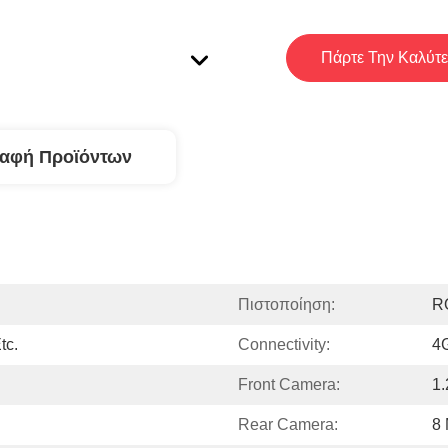
Πάρτε Την Καλύτε
ραφή Προϊόντων
Πιστοποίηση:
R
tc.
Connectivity:
4G
Front Camera:
1
Rear Camera:
8