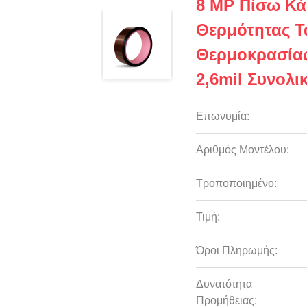
8 MP Πίσω Κά
Θερμότητας Τ
Θερμοκρασία
2,6mil Συνολι
Επωνυμία:
Αριθμός Μοντέλου:
Τροποποιημένο:
Τιμή:
Όροι Πληρωμής:
Δυνατότητα
Προμήθειας: