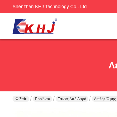
Shenzhen KHJ Technology Co., Ltd
Λ
Σπίτι
Προϊόντα
Ταινίες Από Αφρό
Διπλής Όψης 