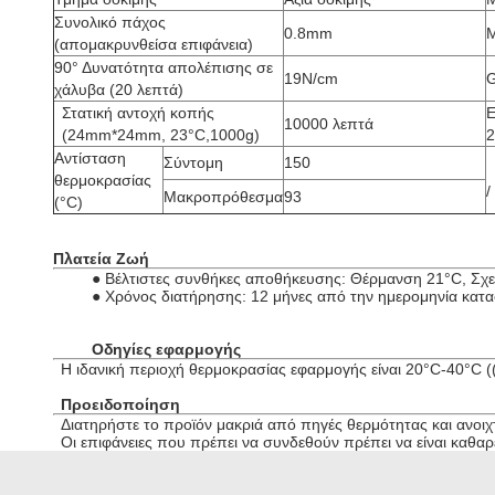
Συνολικό πάχος
0.8mm
Μ
(απομακρυνθείσα επιφάνεια)
90° Δυνατότητα απολέπισης σε
19N/cm
G
χάλυβα (20 λεπτά)
Στατική αντοχή κοπής
Ε
10000 λεπτά
(24mm*24mm, 23°C,1000g)
2
Αντίσταση
Σύντομη
150
θερμοκρασίας
/
Μακροπρόθεσμα
93
(°C)
Πλατεία
Ζωή
● Βέλτιστες συνθήκες αποθήκευσης: Θέρμανση 21°C, Σχε
● Χρόνος διατήρησης: 12 μήνες από την ημερομηνία κατα
Οδηγίες εφαρμογής
Η ιδανική περιοχή θερμοκρασίας εφαρμογής είναι 20°C-40°C 
Προειδοποίηση
Διατηρήστε το προϊόν μακριά από πηγές θερμότητας και ανοιχ
Οι επιφάνειες που πρέπει να συνδεθούν πρέπει να είναι καθαρ