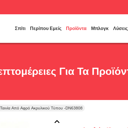
Σπίτι
Περίπου Εμείς
Προϊόντα
Μπλογκ
Λύσεις
επτομέρειες Για Τα Προϊόν
Ταινία Από Αφρό Ακρυλικού Τύπου -DN63808