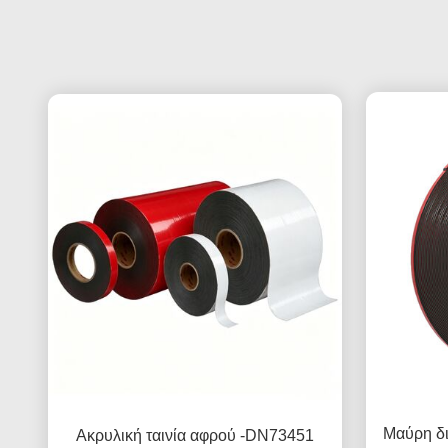
Μαύρη δι
Ακρυλική ταινία αφρού -DN73451