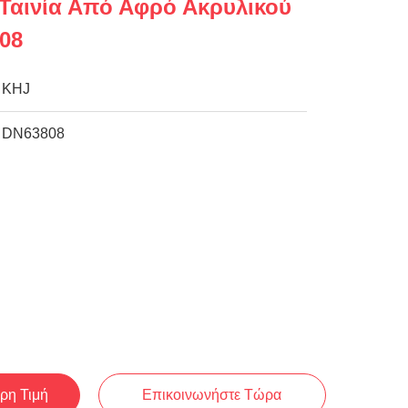
Ταινία Από Αφρό Ακρυλικού
08
KHJ
DN63808
ρη Τιμή
Επικοινωνήστε Τώρα