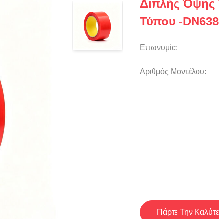
Διπλής Όψης 
Τύπου -DN638
Επωνυμία:
Αριθμός Μοντέλου:
Πάρτε Την Καλύτε