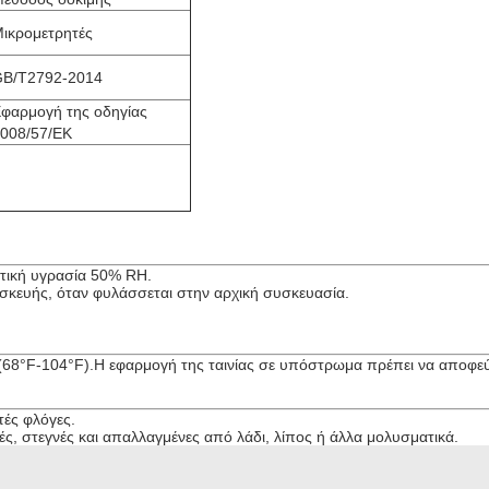
ικρομετρητές
B/T2792-2014
φαρμογή της οδηγίας
008/57/ΕΚ
τική υγρασία 50% RH.
σκευής, όταν φυλάσσεται στην αρχική συσκευασία.
((68°F-104°F).Η εφαρμογή της ταινίας σε υπόστρωμα πρέπει να αποφε
τές φλόγες.
ές, στεγνές και απαλλαγμένες από λάδι, λίπος ή άλλα μολυσματικά.