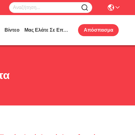
Βίντεο
Μας Ελάτε Σε Επαφή Με
Απόσπασμα
τα