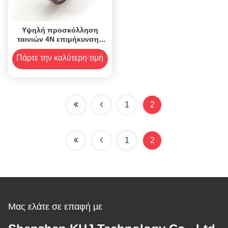
Υψηλή προσκόλληση
ταινιών 4N επιμήκυνσης
ESD Polyimide εκτατής
δύναμης
Πάρτε την καλύτερη τιμή
1
2
1
2
Μας ελάτε σε επαφή με