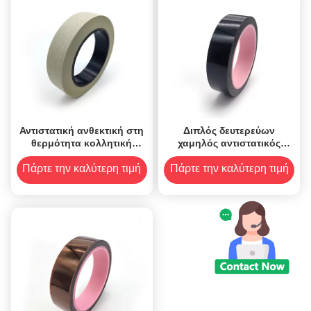
Αντιστατική ανθεκτική στη
Διπλός δευτερεύων
θερμότητα κολλητική
χαμηλός αντιστατικός
ταινία ESD
ταινιών 8.2mil Polyimide
ανθεκτικός στη θερμότητα
Πάρτε την καλύτερη τιμή
Πάρτε την καλύτερη τιμή