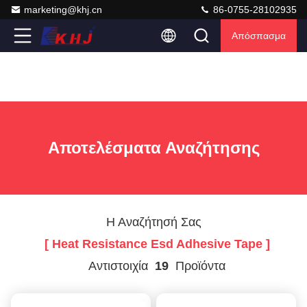
marketing@khj.cn
86-0755-28102935
Απόσπασμα
Αποτελέσματα Αναζήτησης
Η Αναζήτησή Σας
[ Heat Resistance Esd Adhesive Tape ]
Αντιστοιχία
19
Προϊόντα